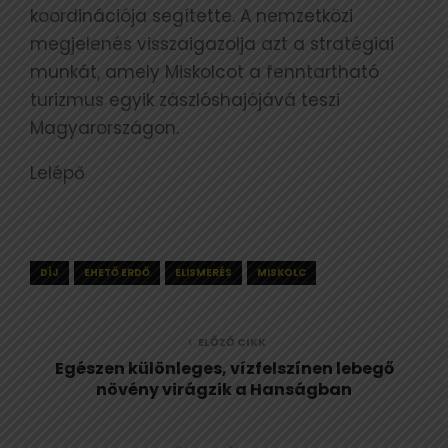
koordinációja segítette. A nemzetközi
megjelenés visszaigazolja azt a stratégiai
munkát, amely Miskolcot a fenntartható
turizmus egyik zászlóshajójává teszi
Magyarországon.
Lelépő
DÍJ
EHETŐ ERDŐ
ELISMERÉS
MISKOLC
ELŐZŐ CIKK
Egészen különleges, vízfelszínen lebegő
növény virágzik a Hanságban