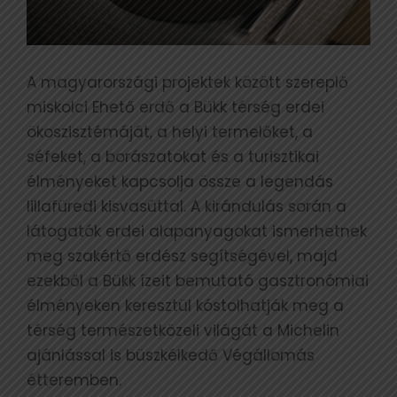
A magyarországi projektek között szereplő
miskolci Ehető erdő a Bükk térség erdei
ökoszisztémáját, a helyi termelőket, a
séfeket, a borászatokat és a turisztikai
élményeket kapcsolja össze a legendás
lillafüredi kisvasúttal. A kirándulás során a
látogatók erdei alapanyagokat ismerhetnek
meg szakértő erdész segítségével, majd
ezekből a Bükk ízeit bemutató gasztronómiai
élményeken keresztül kóstolhatják meg a
térség természetközeli világát a Michelin
ajánlással is büszkélkedő Végállomás
étteremben.