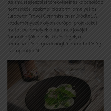
turizmusfejlesztési törekvéseihez kapcsolódó
nemzetközi szakmai platform, amelyet az
European Travel Commission működtet. A
kezdeményezés olyan európai projekteket
mutat be, amelyek a turizmus jövőjét
formálhatják a helyi közösségek, a
természet és a gazdasági fenntarthatóság
szempontjából.