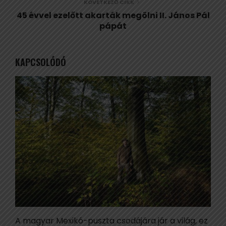
KÖVETKEZŐ CIKK
45 évvel ezelőtt akarták megölni II. János Pál
pápát
KAPCSOLÓDÓ
A magyar Mexikó-puszta csodájára jár a világ, ez
B