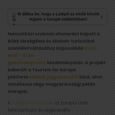
Itt állítsa be, hogy a Lelépő az elsők között
›
legyen a Google-találatokban!
Nemzetközi szakmai elismerést kapott a
Bükk térségéhez és Miskolc turisztikai
szemléletváltásához kapcsolódó
Ehető
erdő – Erdei
gasztroexpressz
kezdeményezés. A projekt
bekerült a Tourism for Europe
platform
kiemelt jógyakorlatai
közé, ahol
mindössze négy magyarországi példa
szerepel.
A
Tourism for Europe
az Európai Unió
fenntartható és regeneratív