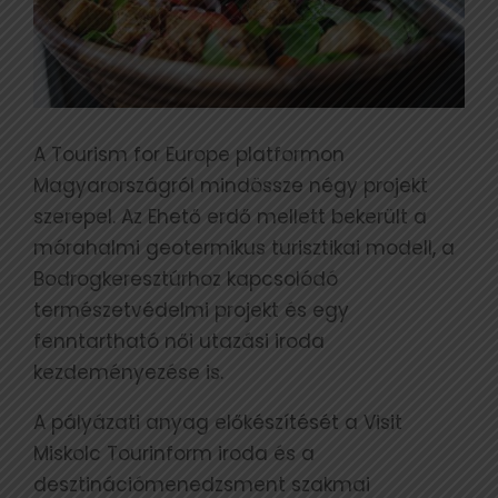
A Tourism for Europe platformon
Magyarországról mindössze négy projekt
szerepel. Az Ehető erdő mellett bekerült a
mórahalmi geotermikus turisztikai modell, a
Bodrogkeresztúrhoz kapcsolódó
természetvédelmi projekt és egy
fenntartható női utazási iroda
kezdeményezése is.
A pályázati anyag előkészítését a Visit
Miskolc Tourinform iroda és a
desztinációmenedzsment szakmai