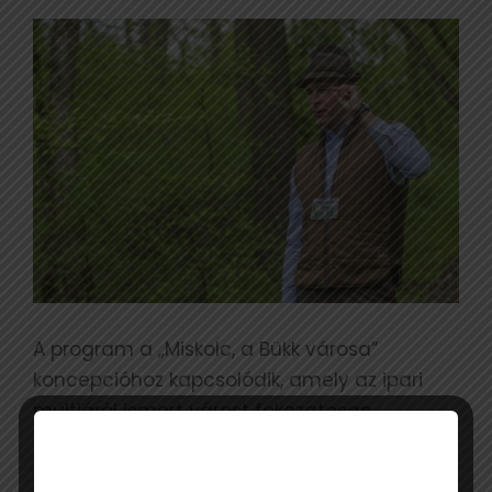
A program a „Miskolc, a Bükk városa”
koncepcióhoz kapcsolódik, amely az ipari
múltjáról ismert várost fokozatosan
természetközeli, élményalapú és
fenntartható desztinációként pozicionálja