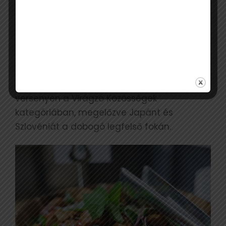
újra.
A miskolci Ehető erdő – Erdei
Gasztroexpressz projekt 2026-ban a berlini
ITB turisztikai világkiállításon elnyerte a világ
legjobb fenntartható turisztikai
kezdeményezése díjat a Green Destinations
versenyén a Virágzó Közösségek
kategóriában, megelőzve Japánt és
Szlovéniát a dobogó legfelső fokán.