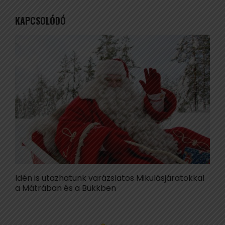
KAPCSOLÓDÓ
Idén is utazhatunk varázslatos Mikulásjáratokkal
A
a Mátrában és a Bükkben
e
i