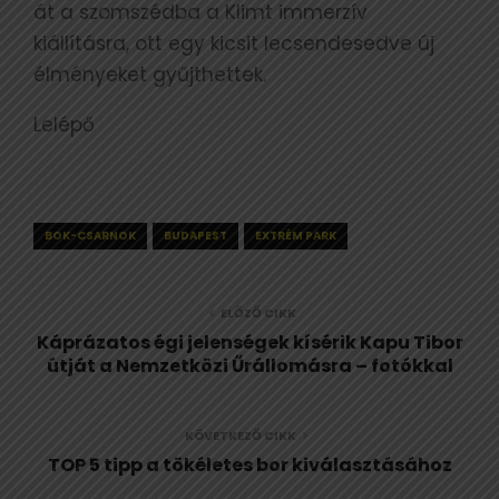
át a szomszédba a Klimt immerzív
kiállításra, ott egy kicsit lecsendesedve új
élményeket gyűjthettek.
Lelépő
BOK-CSARNOK
BUDAPEST
EXTRÉM PARK
ELŐZŐ CIKK
Káprázatos égi jelenségek kísérik Kapu Tibor
útját a Nemzetközi Űrállomásra – fotókkal
KÖVETKEZŐ CIKK
TOP 5 tipp a tökéletes bor kiválasztásához