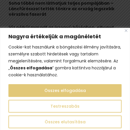
Soha többé nem láthatjuk teljes pompájában –
Láncfűrésszel tették tönkre az ország legszebb
vérszilva fasorát
Víz nélkül maradt az iszonyú hőségben, elhunyt
egy kiránduló a legnépszerűbb horvát
Nagyra értékeljük a magánéletét
hegységben
Cookie-kat használunk a böngészési élmény javítására,
Felbecsülhetetlen értékű honfoglaláskori
személyre szabott hirdetések vagy tartalom
leletegyüttes került elő Pest megyében – videóval
megjelenítésére, valamint forgalmunk elemzésére. Az
„
Összes elfogadása
” gombra kattintva hozzájárul a
cookie-k használatához.
Összes elfogadása
Testreszabás
@2023 - www.lelepo.hu. Minden jog fenntartva.
Összes elutasítása
Adatvédelem
Szerzői jogok
Impresszum