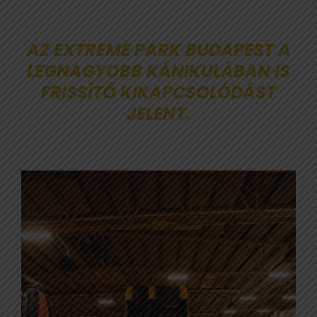
AZ EXTREME PARK BUDAPEST A
LEGNAGYOBB KÁNIKULÁBAN IS
FRISSÍTŐ KIKAPCSOLÓDÁST
JELENT.