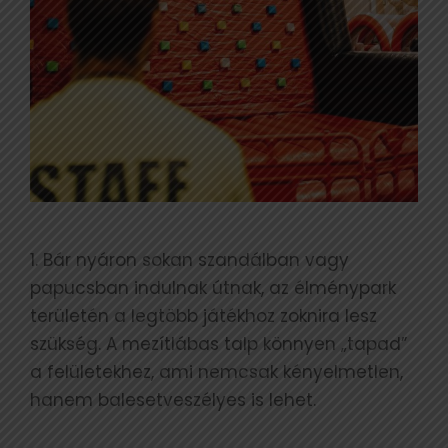
1. Bár nyáron sokan szandálban vagy
papucsban indulnak útnak, az élménypark
területén a legtöbb játékhoz zoknira lesz
szükség. A mezítlábas talp könnyen „tapad”
a felületekhez, ami nemcsak kényelmetlen,
hanem balesetveszélyes is lehet.