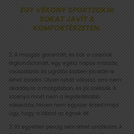
EGY VÉKONY SPORTZOKNI
SOKAT JAVÍT A
KOMFORTÉRZETEN.
2. A mozgás garantált, és bár a csarnok
légkondicionált, egy egész napos mászás,
csúszdázás és ugrálás közben jócskán le
lehet izzadni. Olyan ruhát válassz, ami nem
akadályoz a mozgásban, és jól szellőzik. A
szoknya most nem a legideálisabb
választás, hiszen nem egyszer érzed majd
úgy, hogy a lábad az égnek áll.
3. Itt egyetlen percig sem lehet unatkozni. A