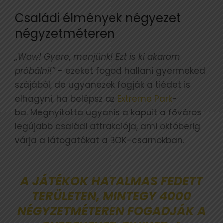
Családi élmények négyezet
négyzetméteren
„Wow! Gyere, menjünk! Ezt is ki akarom
próbálni!”
– ezeket fogod hallani gyermeked
szájából, de ugyanezek fogják a tiédet is
elhagyni, ha belépsz az
Extreme Park
-
ba. Megnyitotta ugyanis a kapuit a főváros
legújabb családi attrakciója, ami októberig
várja a látogatókat a BOK-csarnokban.
A JÁTÉKOK HATALMAS FEDETT
TERÜLETEN, MINTEGY 4000
NÉGYZETMÉTEREN FOGADJÁK A