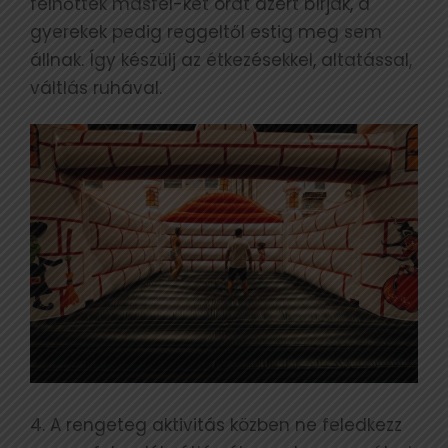
felnőttek másfél-két órát azért bírják, a
gyerekek pedig reggeltől estig meg sem
állnak. Így készülj az étkezésekkel, altatással,
váltlás ruhával.
4. A rengeteg aktivitás közben ne feledkezz