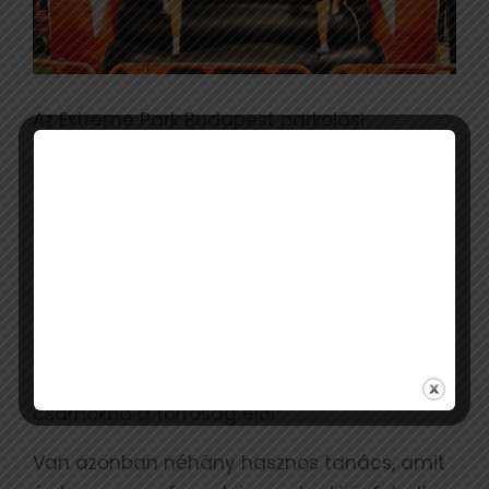
Az Extreme Park Budapest parkolási
lehetőséggel és egész napra érvényes
belépővel, valamint kellemes hőmérséklettel
várja a szórakozni vágyókat a BOK-
csarnokban. Két éves kor alatt ingyenes a
belépés.
Mi is kipróbáltuk az élményparkot és
egyszerűen imádtuk és eyetlen percre sem
bántuk meg, hogy bemenekültünk a BOK-
csarnokba a forróság elől.
Van azonban néhány hasznos tanács, amit