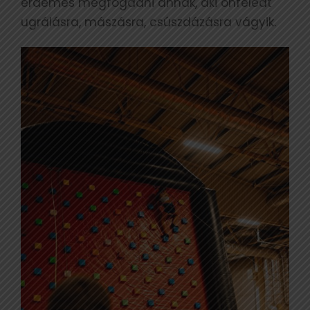
érdemes megfogadni annak, aki önfeledt
ugrálásra, mászásra, csúszdázásra vágyik.