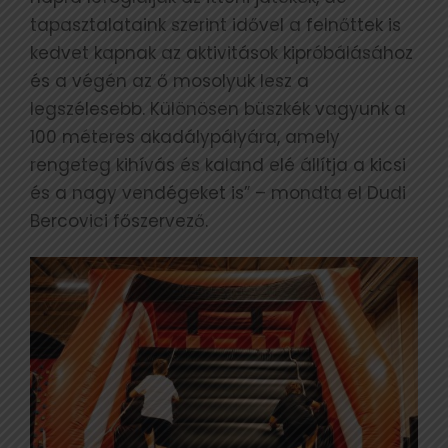
tapasztalataink szerint idővel a felnőttek is
kedvet kapnak az aktivitások kipróbálásához
és a végén az ő mosolyuk lesz a
legszélesebb. Különösen büszkék vagyunk a
100 méteres akadálypályára, amely
rengeteg kihívás és kaland elé állítja a kicsi
és a nagy vendégeket is” – mondta el Dudi
Bercovici főszervező.