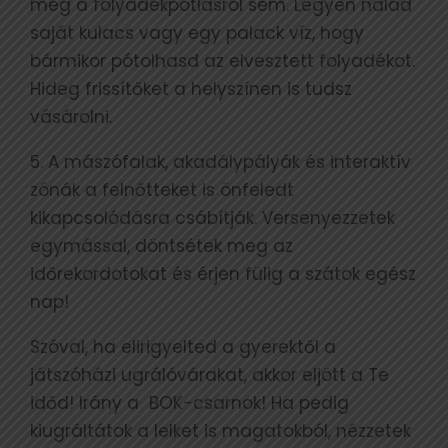
meg a folyadékpótlásról sem. Legyen nálad
saját kulacs vagy egy palack víz, hogy
bármikor pótolhasd az elvesztett folyadékot.
Hideg frissítőket a helyszínen is tudsz
vásárolni.
5. A mászófalak, akadálypályák és interaktív
zónák a felnőtteket is önfeledt
kikapcsolódásra csábítják. Versenyezzetek
egymással, döntsétek meg az
időrekordotokat és érjen fülig a szátok egész
nap!
Szóval, ha elirigyelted a gyerektől a
játszóházi ugrálóvárakat, akkor eljött a Te
időd! Irány a BOK-csarnok! Ha pedig
kiugráltátok a lelket is magatokból, nézzetek