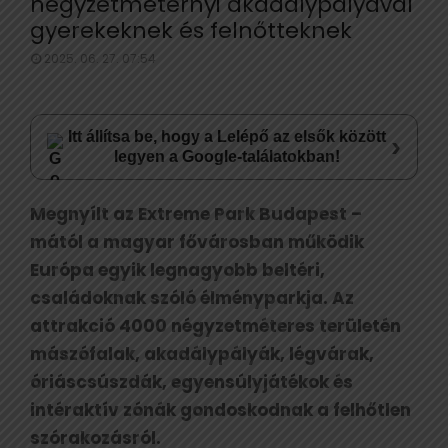
négyzetméternyi akadálypályával
gyerekeknek és felnőtteknek
2025. 06. 27. 07:54
Itt állítsa be, hogy a Lelépő az elsők között
›
legyen a Google-találatokban!
Megnyílt az Extreme Park Budapest –
mától a magyar fővárosban működik
Európa egyik legnagyobb beltéri,
családoknak szóló élményparkja. Az
attrakció 4000 négyzetméteres területén
mászófalak, akadálypályák, légvárak,
óriáscsúszdák, egyensúlyjátékok és
intéraktív zónák gondoskodnak a felhőtlen
szórakozásról.