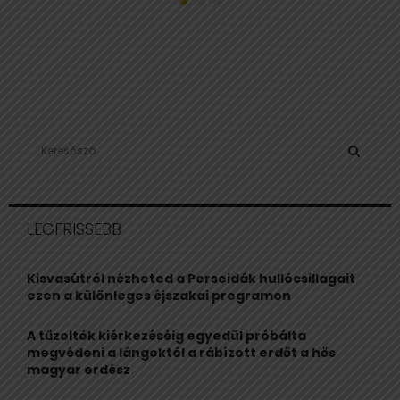
S
e
a
S
r
c
E
LEGFRISSEBB
h
f
A
o
Kisvasútról nézheted a Perseidák hullócsillagait
r
R
ezen a különleges éjszakai programon
:
C
A tűzoltók kiérkezéséig egyedül próbálta
megvédeni a lángoktól a rábízott erdőt a hős
H
magyar erdész