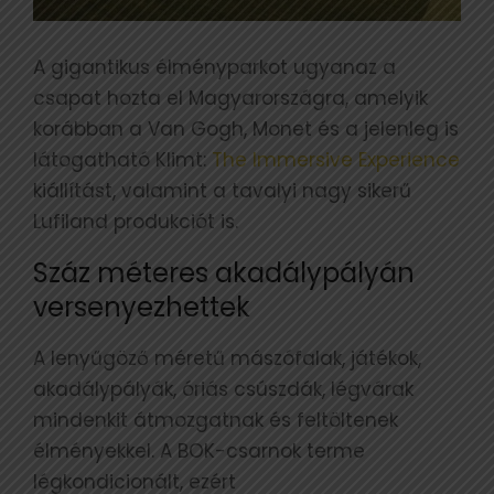
A gigantikus élményparkot ugyanaz a
csapat hozta el Magyarországra, amelyik
korábban a Van Gogh, Monet és a jelenleg is
látogatható Klimt:
The Immersive Experience
kiállítást, valamint a tavalyi nagy sikerű
Lufiland produkciót is.
Száz méteres akadálypályán
versenyezhettek
A lenyűgöző méretű mászófalak, játékok,
akadálypályák, óriás csúszdák, légvárak
mindenkit átmozgatnak és feltöltenek
élményekkel. A BOK-csarnok terme
légkondicionált, ezért