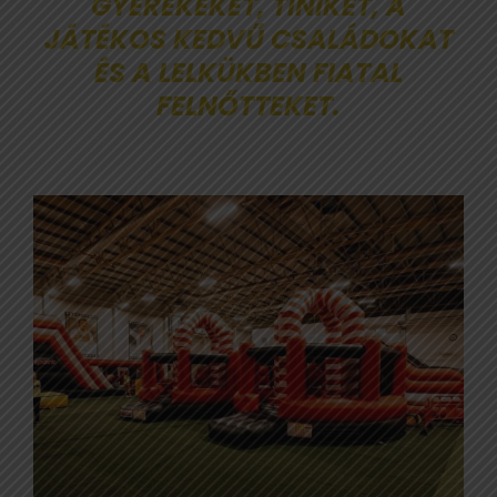
GYEREKEKET, TINIKET, A
JÁTÉKOS KEDVŰ CSALÁDOKAT
ÉS A LELKÜKBEN FIATAL
FELNŐTTEKET.