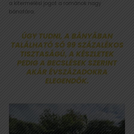
a kitermelési jogot a románok nagy
bánatára.
ÚGY TUDNI, A BÁNYÁBAN
TALÁLHATÓ SÓ 99 SZÁZALÉKOS
TISZTASÁGÚ, A KÉSZLETEK
PEDIG A BECSLÉSEK SZERINT
AKÁR ÉVSZÁZADOKRA
ELEGENDŐK.