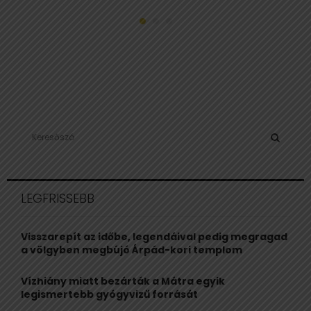
S
e
a
S
r
c
E
LEGFRISSEBB
h
f
A
o
Visszarepít az időbe, legendáival pedig megragad
r
R
a völgyben megbújó Árpád-kori templom
:
C
Vízhiány miatt bezárták a Mátra egyik
legismertebb gyógyvizű forrását
H