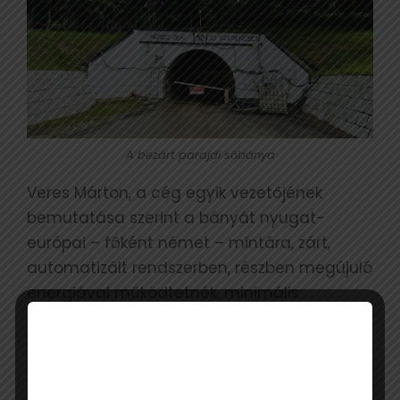
A bezárt parajdi sóbánya
Veres Márton, a cég egyik vezetőjének
bemutatása szerint a bányát nyugat-
európai – főként német – mintára, zárt,
automatizált rendszerben, részben megújuló
energiával működtetnék, minimális
környezeti terheléssel. A tervek szerint
évente 800 ezer tonna sót termelnek majd,
ami