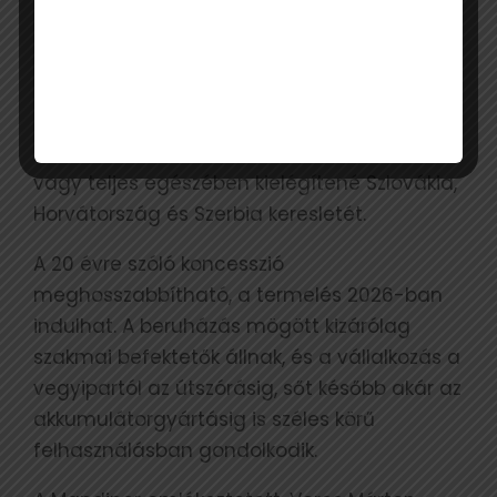
FEDEZNÉ MAGYARORSZÁG
SÓIGÉNYÉNEK 80–90%-ÁT,
vagy teljes egészében kielégítené Szlovákia,
Horvátország és Szerbia keresletét.
A 20 évre szóló koncesszió
meghosszabbítható, a termelés 2026-ban
indulhat. A beruházás mögött kizárólag
szakmai befektetők állnak, és a vállalkozás a
vegyipartól az útszórásig, sőt később akár az
akkumulátorgyártásig is széles körű
felhasználásban gondolkodik.