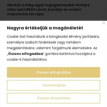
Elindult a világ egyik legizgalmasabb térképe:
több mint 6600 várat, kastélyt és erődöt
fedezhetsz fel rajta
Kigyulladt a Szőke Tisza legendás hajóroncsa,
Nagyra értékeljük a magánéletét
nagy erőkkel vonultak a tűzoltók
Cookie-kat használunk a böngészési élmény javítására,
Életveszélyes fenyegetést kapott, elmarad Majka
személyre szabott hirdetések vagy tartalom
erdélyi koncertje
megjelenítésére, valamint forgalmunk elemzésére. Az
„
Összes elfogadása
” gombra kattintva hozzájárul a
cookie-k használatához.
Összes elfogadása
Testreszabás
@2023 - www.lelepo.hu. Minden jog fenntartva.
Összes elutasítása
Adatvédelem
Szerzői jogok
Impresszum