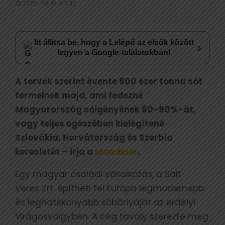
2025. 08. 13. 07:42
Itt állítsa be, hogy a Lelépő az elsők között
›
legyen a Google-találatokban!
A tervek szerint évente 800 ezer tonna sót
termelnek majd, ami fedezné
Magyarország sóigényének 80–90%-át,
vagy teljes egészében kielégítené
Szlovákia, Horvátország és Szerbia
keresletét – írja a
Mandiner
.
Egy magyar családi vállalkozás, a Salt-
Veres Zrt. építheti fel Európa legmodernebb
és leghatékonyabb sóbányáját az erdélyi
Virágosvölgyben. A cég tavaly szerezte meg