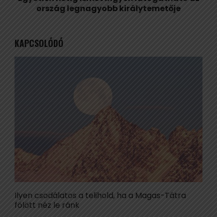
ország legnagyobb királytemetője
KAPCSOLÓDÓ
Ilyen csodálatos a telihold, ha a Magas-Tátra
H
fölött néz le ránk
r