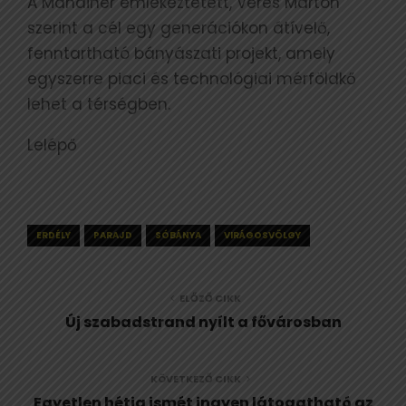
A Mandiner emlékeztetett, Veres Márton
szerint a cél egy generációkon átívelő,
fenntartható bányászati projekt, amely
egyszerre piaci és technológiai mérföldkő
lehet a térségben.
Lelépő
ERDÉLY
PARAJD
SÓBÁNYA
VIRÁGOSVÖLGY
ELŐZŐ CIKK
Új szabadstrand nyílt a fővárosban
KÖVETKEZŐ CIKK
Egyetlen hétig ismét ingyen látogatható az