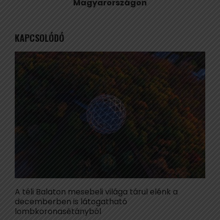
Magyarországon
KAPCSOLÓDÓ
A téli Balaton mesebeli világa tárul elénk a
É
decemberben is látogatható
s
lombkoronasétányból