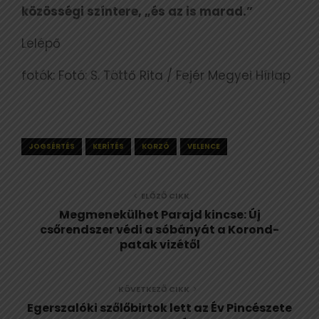
közösségi színtere, „és az is marad.”
Lelépő
fotók: Fotó: S. Töttő Rita / Fejér Megyei Hírlap
JOGSÉRTÉS
KERÍTÉS
KORZÓ
VELENCE
ELŐZŐ CIKK
Megmenekülhet Parajd kincse: Új
csőrendszer védi a sóbányát a Korond-
patak vizétől
KÖVETKEZŐ CIKK
Egerszalóki szőlőbirtok lett az Év Pincészete