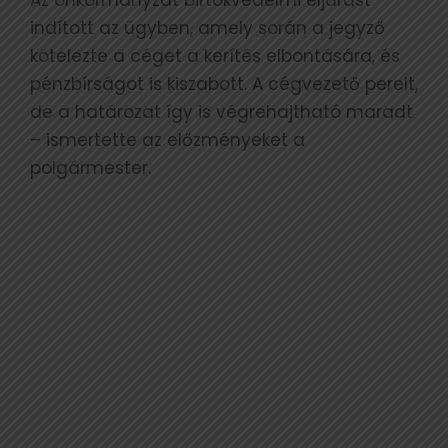
indított az ügyben, amely során a jegyző
kötelezte a céget a kerítés elbontására, és
pénzbírságot is kiszabott. A cégvezető perelt,
de a határozat így is végrehajtható maradt
– ismertette az előzményeket a
polgármester.