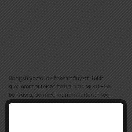
Hangsúlyozta: az önkormányzat több
alkalommal felszólította a GOMI Kft.-t a
bontásra, de mivel ez nem történt meg,
A VÁROS VEZETÉSE MOST
SAJÁT HATÁSKÖRBEN HAJTJA