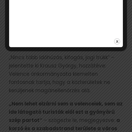
VÉGRE A BONTÁST, A
KÖLTSÉGEKET PEDIG A
JOGSÉRTŐ VÁLLALKOZÓRA
TERHELI.
„Nincs több időhúzás, kifogás, jogi trükk” –
jelentette ki Krausz György, hozzátéve:
Velence önkormányzata kiemelten
fontosnak tartja, hogy a közterületek ne
kerüljenek magánellenőrzés alá.
„Nem lehet elzárni sem a velenceiek, sem az
ide látogató turisták elől ezt a gyönyörű
szép partot”
– szögezte le, megjegyezve:
a
korzó és a szabadstrand területe a város