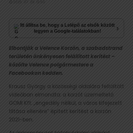
2025. 07. 29. 13:50
Itt állítsa be, hogy a Lelépő az elsők között
›
legyen a Google-találatokban!
Elbontják a Velence Korzón, a szabadstrand
területén önkényesen felállított kerítést –
közölte Velence polgármestere a
Facebookon kedden.
Krausz György a közösségi oldalára feltöltött
videóban elmondta: a korzót üzemeltető
GOMI Kft. „engedély nélkül, a város kifejezett
tiltása ellenére” épített kerítést a korzón
2021-ben.
Az önkormányzat birtokvédelmi eljárást