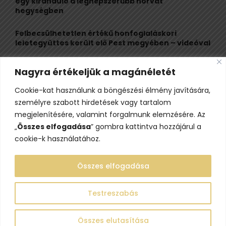
egy kiránduló a legnépszerűbb horvát
hegységben
Felbecsülhetetlen értékű honfoglaláskori
leletegyüttes került elő Pest megyében – videóval
Eltűnt egy 21 éves fiatal, az Ozora fesztiválon
Nagyra értékeljük a magánéletét
látták utoljára
Cookie-kat használunk a böngészési élmény javítására,
Visszarepít az időbe, legendáival pedig megragad
személyre szabott hirdetések vagy tartalom
a völgyben megbújó Árpád-kori templom
megjelenítésére, valamint forgalmunk elemzésére. Az
„
Összes elfogadása
” gombra kattintva hozzájárul a
cookie-k használatához.
Összes elfogadása
Testreszabás
@2023 - www.lelepo.hu. Minden jog fenntartva.
Összes elutasítása