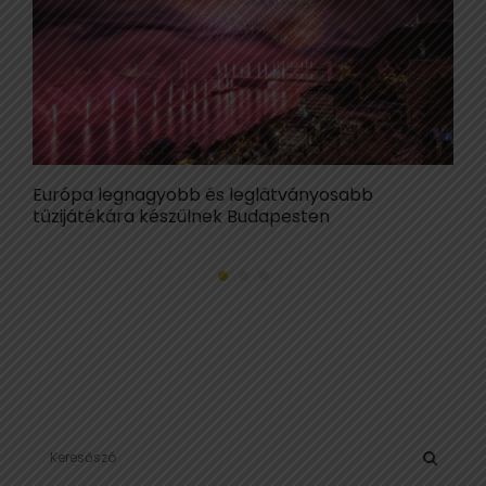
Európa legnagyobb és leglátványosabb
M
tűzijátékára készülnek Budapesten
P
S
e