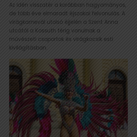
Az idén visszatér a korábban hagyományos,
de több éve elmaradt éjszakai felvonulás. A
virágkarnevál utolsó éjjelén a Szent Anna
utcától a Kossuth térig vonulnak a
művészeti csoportok és virágkocsik esti
kivilágításban.