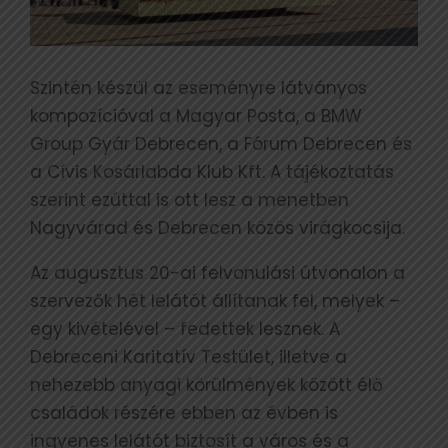
Szintén készül az eseményre látványos
kompozícióval a Magyar Posta, a BMW
Group Gyár Debrecen, a Fórum Debrecen és
a Cívis Kosárlabda Klub Kft. A tájékoztatás
szerint ezúttal is ott lesz a menetben
Nagyvárad és Debrecen közös virágkocsija.
Az augusztus 20-ai felvonulási útvonalon a
szervezők hét lelátót állítanak fel, melyek –
egy kivételével – fedettek lesznek. A
Debreceni Karitatív Testület, illetve a
nehezebb anyagi körülmények között élő
családok részére ebben az évben is
ingyenes lelátót biztosít a város és a