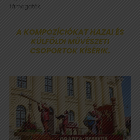
támogatók.
A KOMPOZÍCIÓKAT HAZAI ÉS
KÜLFÖLDI MŰVÉSZETI
CSOPORTOK KÍSÉRIK.