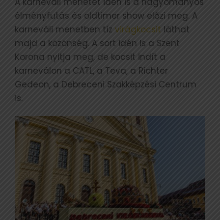
A karneváli menetet idén is a hagyományos
élményfutás és oldtimer show előzi meg. A
karneváli menetben tíz
virágkocsit
láthat
majd a közönség. A sort idén is a Szent
Korona nyitja meg, de kocsit indít a
karneválon a CATL, a Teva, a Richter
Gedeon, a Debreceni Szakképzési Centrum
is.