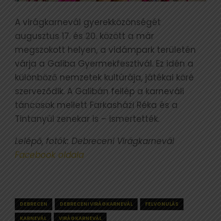
A virágkarnevál gyerekközönségét
augusztus 17. és 20. között a már
megszokott helyen, a vidámpark területén
várja a Galiba Gyermekfesztivál. Ez idén a
különböző nemzetek kultúrája, játékai köré
szerveződik. A Galibán fellép a karneváli
táncosok mellett Farkasházi Réka és a
Tintanyúl zenekar is – ismertették.
Lelépő, fotók: Debreceni Virágkarnevál
Facebook oldala
DEBRECEN
DEBRECENI VIRÁGKARNEVÁL
FELVONULÁS
KARNEVÁL
VIRÁGKARNEVÁL