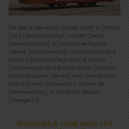
Ott lesz a menetben többek között a Tamba
Taya (Spanyolország), a Balett Ópera
(Spanyolország), a Compagnie Planete
Vapeur (Franciaország). Nem hiányozhat a
sorból a Bandierai Degli Uffizi di Firenze
(Olaszország) és a Bafofim Ballet Folklorico
Fiesta Mexicana (Mexikó) sem. Debrecenbe
érkezik ezeken túlmenően a Stelzen Art
(Németország), az Ensamble Iberioni
(Georgia) is.
TOVÁBBÁ A TÖBB MINT 250