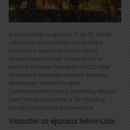
A belvárosban augusztus 17. és 20. között
változatos fényfestéses attrakciókkal
készülnek a szervezők. Sosem látott
fénypompába öltözik többek között a
Mathias Corvinus Collegium (MCC) által
fenntartott Aranybika épülete. Páratlan
látványban tündököl majd a
Csonkatemplom tornya, a nemrég átadott
Szent István park pedig a 3D mapping
vizuális csodájának lesz helyszíne.
Visszatér az éjszakai felvonulás