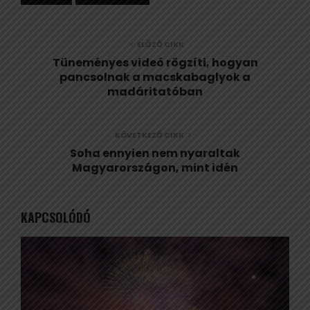
ELŐZŐ CIKK
Tüneményes videó rögzíti, hogyan
pancsolnak a macskabaglyok a
madáritatóban
KÖVETKEZŐ CIKK
Soha ennyien nem nyaraltak
Magyarországon, mint idén
KAPCSOLÓDÓ