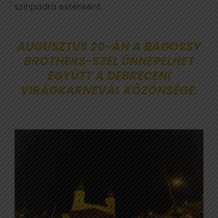
színpadra esténként.
AUGUSZTUS 20-ÁN A BAGOSSY
BROTHERS-SZEL ÜNNEPELHET
EGYÜTT A DEBRECENI
VIRÁGKARNEVÁL KÖZÖNSÉGE.