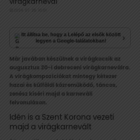
virágkarnevál
2024. 07. 26. 10:01
Itt állítsa be, hogy a Lelépő az elsők között
›
legyen a Google-találatokban!
Már javában készülnek a virágkocsik az
augusztus 20-i debreceni virágkarneválra.
A virágkompozíciókat mintegy kétezer
hazai és külföldi közreműködő, táncos,
zenész kíséri majd a karneváli
felvonuláson.
Idén is a Szent Korona vezeti
majd a virágkarnevált