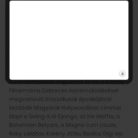
Egész héten tart a karnevál
Az augusztus 20-ai felvonulást egy teljes
karneváli hét előzi meg. A gazdag
programkínálathoz a város több
intézménye, civil közössége is csatlakozik. A
Kossuth téren minden este ingyenes
nagykoncerteken bulizhat a közönség.
A koncertsorozat augusztus 15-én a Kodály
Filharmónia Debrecen közreműködésével
megvalósuló Klasszikusok éjszakájával
kezdődik Magyarok Hollywoodban címmel.
Majd a Swing á lá Django, az Irie Maffia, a
Bohemian Betyars, a Magna cum Laude,
Roby Lakatos, Kökény Attila, Radics Gigi lép