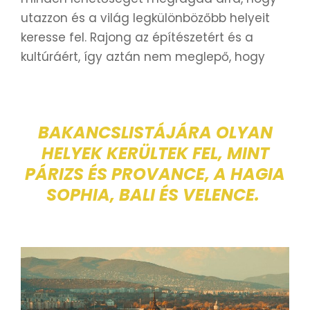
utazzon és a világ legkülönbözőbb helyeit
keresse fel. Rajong az építészetért és a
kultúráért, így aztán nem meglepő, hogy
BAKANCSLISTÁJÁRA OLYAN
HELYEK KERÜLTEK FEL, MINT
PÁRIZS ÉS PROVANCE, A HAGIA
SOPHIA, BALI ÉS VELENCE.