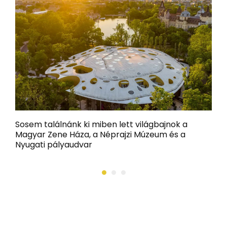
Sosem találnánk ki miben lett világbajnok a
M
Magyar Zene Háza, a Néprajzi Múzeum és a
k
Nyugati pályaudvar