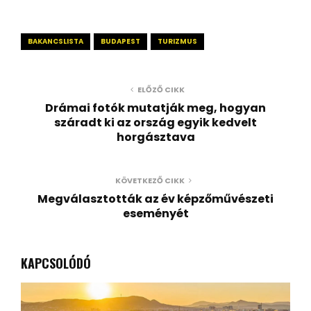
BAKANCSLISTA
BUDAPEST
TURIZMUS
ELŐZŐ CIKK
Drámai fotók mutatják meg, hogyan
száradt ki az ország egyik kedvelt
horgásztava
KÖVETKEZŐ CIKK
Megválasztották az év képzőművészeti
eseményét
KAPCSOLÓDÓ