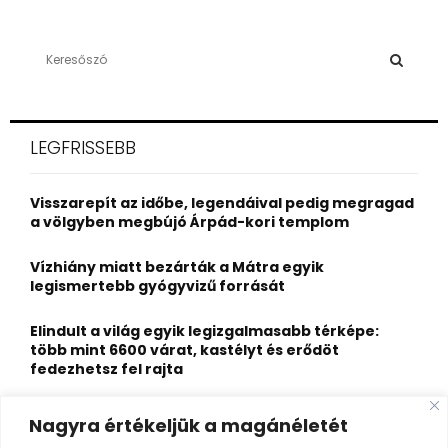
S
e
a
S
r
c
E
LEGFRISSEBB
h
f
A
o
Visszarepít az időbe, legendáival pedig megragad
r
R
a völgyben megbújó Árpád-kori templom
:
C
Vízhiány miatt bezárták a Mátra egyik
legismertebb gyógyvizű forrását
H
Elindult a világ egyik legizgalmasabb térképe:
több mint 6600 várat, kastélyt és erődöt
fedezhetsz fel rajta
Kigyulladt a Szőke Tisza legendás hajóroncsa,
Nagyra értékeljük a magánéletét
nagy erőkkel vonultak a tűzoltók