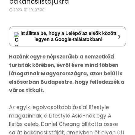
bakancslistájukra
2023. 01. 19. 07:30
Itt állítsa be, hogy a Lelépő az elsők között
›
legyen a Google-találatokban!
Hazánk egyre népszerűbb a nemzetközi
turisták körében, évről évre mind többen
látogatnak Magyarországra, azon belül is
elsősorban Budapestre, hogy felfedezzék a
város titkait.
Az egyik legolvasottabb ázsiai lifestyle
magazinnak, a Lifestyle Asia-nak egy A
listás celeb, Daniel Cheang állította össze
saját bakancslistáját, amelyben öt olyan úti