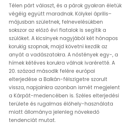
Télen párt választ, és a párok gyakran életük
végéig együtt maradnak. Kölykei április–
májusban születnek, felnevelésükben
sokszor az előző évi fiatalok is segítik a
szülőket. A kicsinyek nagyjából két hónapos
korukig szopnak, majd követni kezdik az
anyát a vadászatokra. A nőstények egy-, a
hímek kétéves korukra válnak ivaréretté. A
20. század második felére európai
elterjedése a Balkán-félszigetre szorult
vissza, napjainkra azonban ismét megjelent
a Kárpát-medencében is. Széles elterjedési
területe és rugalmas élőhely-használata
miatt állománya jelenleg növekedő
tendenciát mutat.