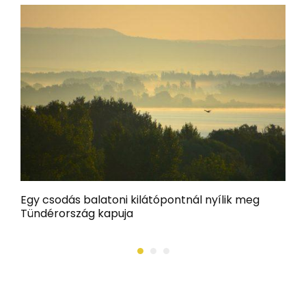
Egy csodás balatoni kilátópontnál nyílik meg
R
Tündérország kapuja
a