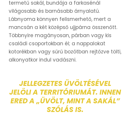
termetű sakál, bundája a farkasénál
világosabb és barnásabb árnyalatú.
Lábnyoma könnyen felismerhető, mert a
mancsán a két középső ujjpárna összenőtt.
Többnyire magányosan, párban vagy kis
családi csoportokban él; a nappalokat
kotorékban vagy sűrű bozótban rejtőzve tölti,
alkonyatkor indul vadászni.
JELLEGZETES ÜVÖLTÉSÉVEL
JELÖLI A TERRITÓRIUMÁT. INNEN
ERED A „ÜVÖLT, MINT A SAKÁL”
SZÓLÁS IS.