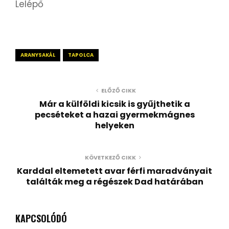
Lelépő
ARANYSAKÁL
TAPOLCA
ELŐZŐ CIKK
Már a külföldi kicsik is gyűjthetik a
pecséteket a hazai gyermekmágnes
helyeken
KÖVETKEZŐ CIKK
Karddal eltemetett avar férfi maradványait
találták meg a régészek Dad határában
KAPCSOLÓDÓ