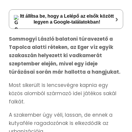
Itt állítsa be, hogy a Lelépő az elsők között
›
legyen a Google-találatokban!
Sommogyi László balatoni túravezető a
Tapolca alatti réteken, az Eger víz egyik
szakaszán helyezett ki vadkamerát
szeptember elején, mivel egy ideje
túrázásai során már hallotta a hangjukat.
Most sikerült is lencsevégre kapnia egy
közös alomból származó idei játékos sakál
falkát.
A szakember úgy véli, lassan, de ennek a
kutyaféle ragadozónak is elkezdődik az
urbanizációja.