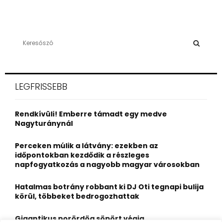
S
e
a
S
r
c
E
LEGFRISSEBB
h
f
A
o
Rendkívüli! Emberre támadt egy medve
r
R
Nagyturánynál
:
C
Perceken múlik a látvány: ezekben az
időpontokban kezdődik a részleges
H
napfogyatkozás a nagyobb magyar városokban
Hatalmas botrány robbant ki DJ Oti tegnapi bulija
körül, többeket bedrogozhattak
Gigantikus porördög söpört végig