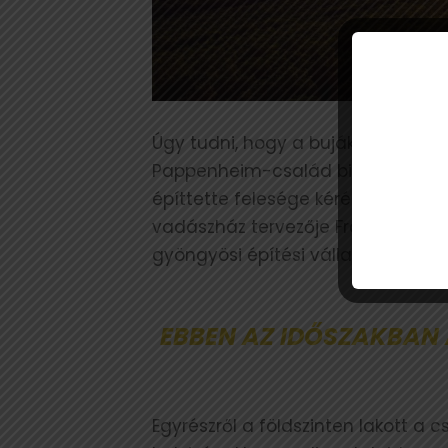
Úgy tudni, hogy a bujáki birtok gr
Pappenheim-család birtokába. A l
építtette felesége kérésére az 191
vadászház tervezője Franz Zell, mün
gyöngyösi építési vállalkozóra bízt
EBBEN AZ IDŐSZAKBAN 
Egyrészről a földszinten lakott a 