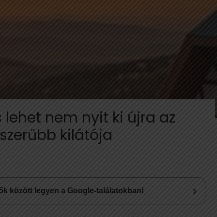
lehet nem nyit ki újra az
szerűbb kilátója
›
lsők között legyen a Google-találatokban!