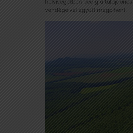
helyiségekben pedig a tulajdonos 
vendégeivel együtt megpihent.