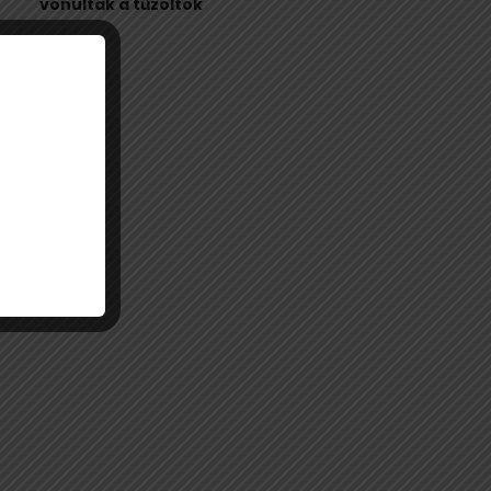
vonultak a tűzoltók