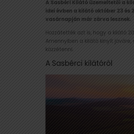
A Sasbéri Kilátó üzemeltetői a ki
idei évben a kilátó október 23 és 
vasárnapján már zárva lesznek.
Hozzátették azt is, hogy a kilátó 
Amennyiben a kilátó kinyit jövőre
közzétenni.
A Sasbérci kilátóról