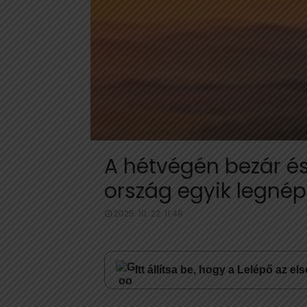
A hétvégén bezár és 
ország egyik legnép
2025. 10. 22. 11:48
Itt állítsa be, hogy a Lelépő az e