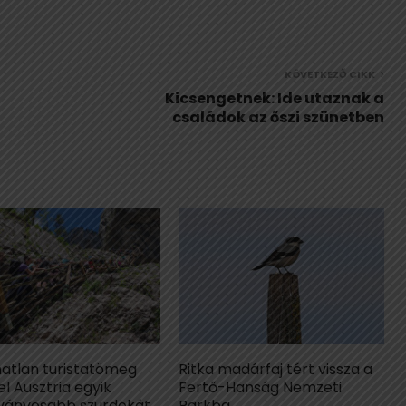
KÖVETKEZŐ CIKK
Kicsengetnek: Ide utaznak a
családok az őszi szünetben
matlan turistatömeg
Ritka madárfaj tért vissza a
el Ausztria egyik
Fertő-Hanság Nemzeti
tványosabb szurdokát,
Parkba