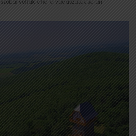
szobái voltak, ahol a vadászatok során