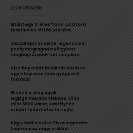
c
E
LEGFRISSEBB
h
f
A
o
Eltűnt egy 21 éves fiatal, az Ozora
r
R
fesztiválon látták utoljára
:
C
Visszarepít az időbe, legendáival
pedig megragad a völgyben
H
megbújó Árpád-kori templom
Vízhiány miatt bezárták a Mátra
egyik legismertebb gyógyvizű
forrását
Elindult a világ egyik
legizgalmasabb térképe: több
mint 6600 várat, kastélyt és
erődöt fedezhetsz fel rajta
Kigyulladt a Szőke Tisza legendás
hajóroncsa, nagy erőkkel