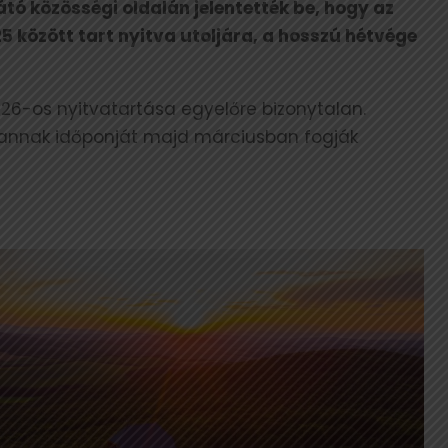
látó közösségi oldalán jelentették be, hogy az
25 között tart nyitva utoljára, a hosszú hétvége
2026-os nyitvatartása egyelőre bizonytalan.
, annak időponját majd márciusban fogják