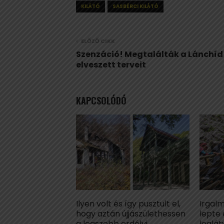
KILÁTÓ
SASBÉRCI KILÁTÓ
ELŐZŐ CIKK
Szenzáció! Megtalálták a Lánchíd
elveszett terveit
KAPCSOLÓDÓ
Ilyen volt és így pusztult el,
Irgal
hogy aztán újjászülethessen
lepte 
a legszebb erdélyi
leglá