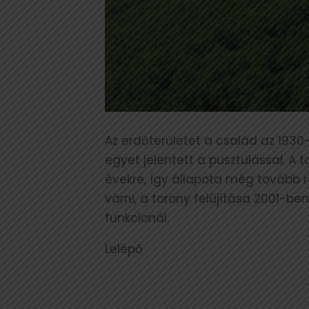
Az erdőterületet a család az 1930
egyet jelentett a pusztulással. A 
évekre, így állapota még tovább ro
várni, a torony felújítása 2001-b
funkcionál.
Lelépő