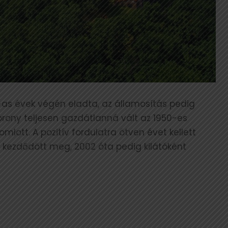
-as évek végén eladta, az államosítás pedig
torony teljesen gazdátlanná vált az 1950-es
mlott. A pozitív fordulatra ötven évet kellett
en kezdődött meg, 2002 óta pedig kilátóként