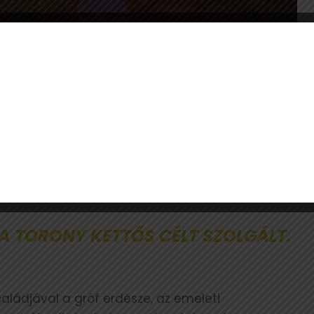
óf Károlyi Erzsébet hozományaként került a
átványos épületet Pappenheim Szigfrid gróf
0-es években, bajor mintára. Az impozáns kilátó-
cheni építész volt, a kivitelezést Gajdóczi Lajos,
ák.
A TORONY KETTŐS CÉLT SZOLGÁLT.
családjával a gróf erdésze, az emeleti