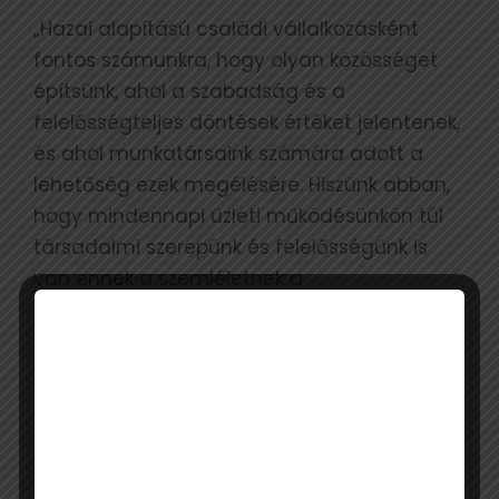
„Hazai alapítású családi vállalkozásként
fontos számunkra, hogy olyan közösséget
építsünk, ahol a szabadság és a
felelősségteljes döntések értéket jelentenek,
és ahol munkatársaink számára adott a
lehetőség ezek megélésére. Hiszünk abban,
hogy mindennapi üzleti működésünkön túl
társadalmi szerepünk és felelősségünk is
van ennek a szemléletnek a
támogatásában” – fogalmazott a döntés
hátteréről Sárközy Mihály, a Mountex
tulajdonosa és ügyvezetője.
A Mountex számára a szabadság és a
tudatosság alapérték. A cég közismert
„Szabadban szabadon” mottója nemcsak a