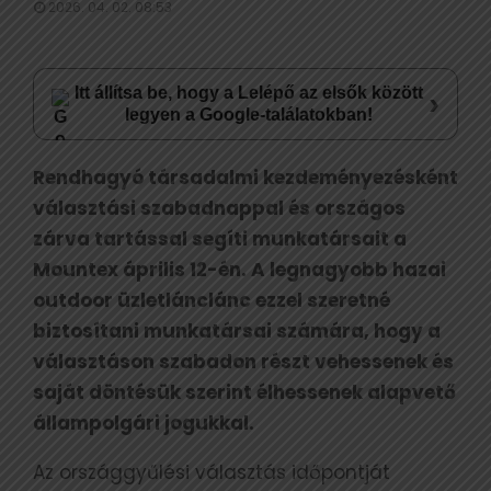
2026. 04. 02. 08:53
Itt állítsa be, hogy a Lelépő az elsők között
›
legyen a Google-találatokban!
Rendhagyó társadalmi kezdeményezésként
választási szabadnappal és országos
zárva tartással segíti munkatársait a
Mountex április 12-én. A legnagyobb hazai
outdoor üzletlánclánc ezzel szeretné
biztosítani munkatársai számára, hogy a
választáson szabadon részt vehessenek és
saját döntésük szerint élhessenek alapvető
állampolgári jogukkal.
Az országgyűlési választás időpontját