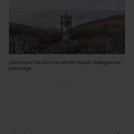
Látványos fotókon az elmúlt napok hidegpárna-
E
jelensége
b
S