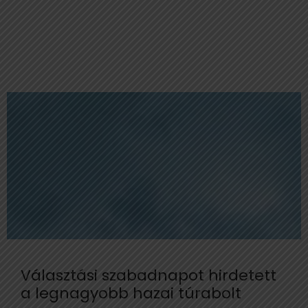
Választási szabadnapot hirdetett
a legnagyobb hazai túrabolt