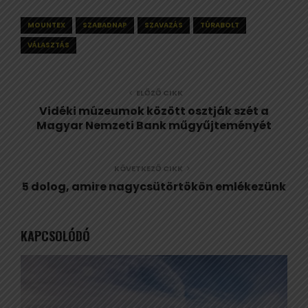
MOUNTEX
SZABADNAP
SZAVAZÁS
TÚRABOLT
VÁLASZTÁS
ELŐZŐ CIKK
Vidéki múzeumok között osztják szét a
Magyar Nemzeti Bank műgyűjteményét
KÖVETKEZŐ CIKK
5 dolog, amire nagycsütörtökön emlékezünk
KAPCSOLÓDÓ