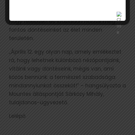
természetben eltöltött idő fontosságáról és
a tudatos fogyasztásról szól, hanem arról is,
hogy felelősen és szabadon hozzuk meg
fontos döntéseinket az élet minden
területén.
„Április 12. egy olyan nap, amely emlékeztet
rá, hogy lehetnek különböző nézőpontjaink,
vitáink vagy döntéseink, mégis van, ami
közös bennünk: a természet szabadsága
mindannyiunkat összeköt!” – hangsúlyozta a
Mountex álláspontját Sárközy Mihály,
tulajdonos-ügyvezető.
Lelépő