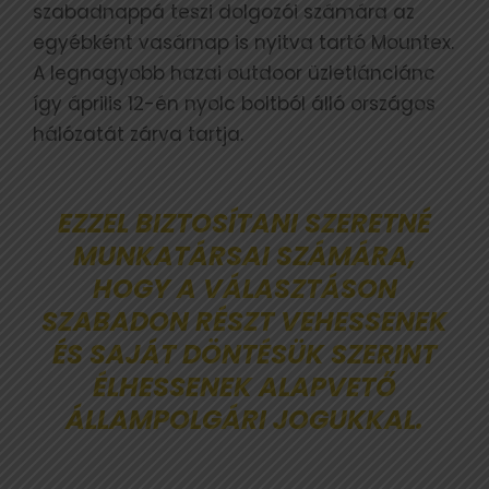
szabadnappá teszi dolgozói számára az
egyébként vasárnap is nyitva tartó Mountex.
A legnagyobb hazai outdoor üzletlánclánc
így április 12-én nyolc boltból álló országos
hálózatát zárva tartja.
EZZEL BIZTOSÍTANI SZERETNÉ
MUNKATÁRSAI SZÁMÁRA,
HOGY A VÁLASZTÁSON
SZABADON RÉSZT VEHESSENEK
ÉS SAJÁT DÖNTÉSÜK SZERINT
ÉLHESSENEK ALAPVETŐ
ÁLLAMPOLGÁRI JOGUKKAL.