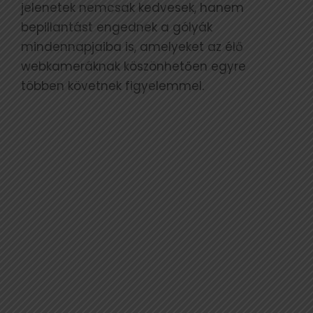
jelenetek nemcsak kedvesek, hanem
bepillantást engednek a gólyák
mindennapjaiba is, amelyeket az élő
webkameráknak köszönhetően egyre
többen követnek figyelemmel.