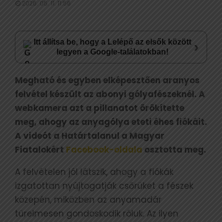
2026. 05. 11. 11:56
Itt állítsa be, hogy a Lelépő az elsők között
›
legyen a Google-találatokban!
Megható és egyben elképesztően aranyos
felvétel készült az abonyi gólyafészeknél. A
webkamera azt a pillanatot örökítette
meg, ahogy az anyagólya eteti éhes fiókáit.
A videót a Határtalanul a Magyar
Fiatalokért
Facebook-oldala
osztotta meg.
A felvételen jól látszik, ahogy a fiókák
izgatottan nyújtogatják csőrüket a fészek
közepén, miközben az anyamadár
türelmesen gondoskodik róluk. Az ilyen