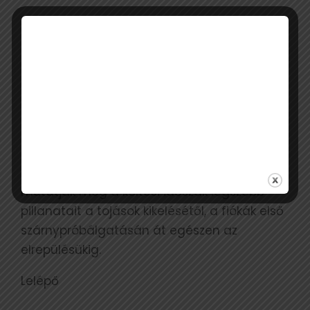
A gólyafészkek kamerái évek óta rendkívül
népszerűek Magyarországon, hiszen közelről
mutatják meg a költési időszak legszebb
pillanatait a tojások kikelésétől, a fiókák első
szárnypróbálgatásán át egészen az
elrepülésükig.
Lelépő