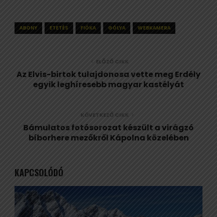
ABONY
ETETÉS
FIÓKA
GÓLYA
WEBKAMERA
ELŐZŐ CIKK
Az Elvis-birtok tulajdonosa vette meg Erdély
egyik leghíresebb magyar kastélyát
KÖVETKEZŐ CIKK
Bámulatos fotósorozat készült a virágzó
bíborhere mezőkről Kápolna közelében
KAPCSOLÓDÓ