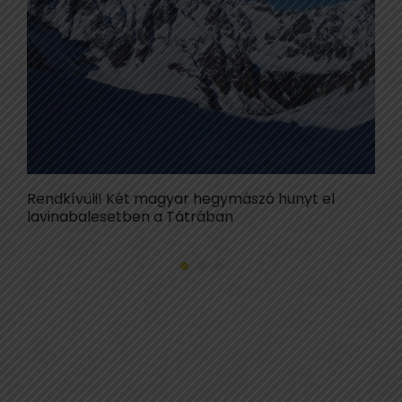
Rendkívüli! Két magyar hegymászó hunyt el
P
lavinabalesetben a Tátrában