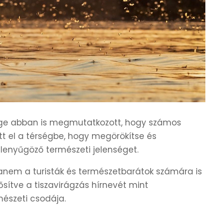
ge abban is megmutatkozott, hogy számos
tt el a térségbe, hogy megörökítse és
lenyűgöző természeti jelenséget.
anem a turisták és természetbarátok számára is
rősítve a tiszavirágzás hírnevét mint
észeti csodája.