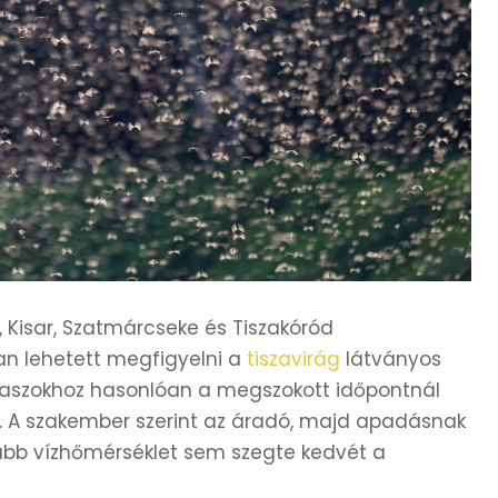
r, Kisar, Szatmárcseke és Tiszakóród
an lehetett megfigyelni a
tiszavirág
látványos
zakaszokhoz hasonlóan a megszokott időpontnál
r. A szakember szerint az áradó, majd apadásnak
yabb vízhőmérséklet sem szegte kedvét a