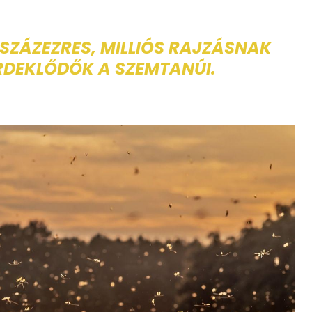
 SZÁZEZRES, MILLIÓS RAJZÁSNAK
ÉRDEKLŐDŐK A SZEMTANÚI.