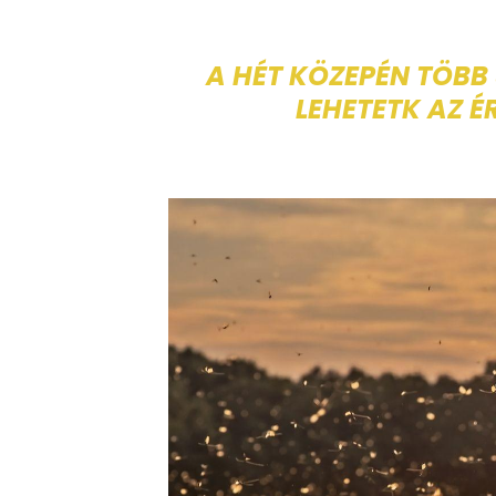
A HÉT KÖZEPÉN TÖBB
LEHETETK AZ 