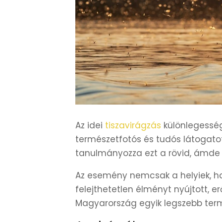
Az idei
tiszavirágzás
különlegessé
természetfotós és tudós látogato
tanulmányozza ezt a rövid, ámde 
Az esemény nemcsak a helyiek, h
felejthetetlen élményt nyújtott, e
Magyarország egyik legszebb term