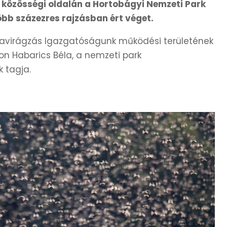
be közösségi oldalán a Hortobágyi Nemzeti Park
bb százezres rajzásban ért véget.
szavirágzás Igazgatóságunk működési területének
n Habarics Béla, a nemzeti park
 tagja.