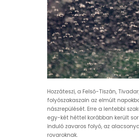
Hozzáteszi, a Felső-Tiszán, Tivada
folyószakaszain az elmúlt napokb
nászrepülését. Erre a lentebbi s
egy-két héttel korábban került so
induló zavaros folyó, az alacson
rovaroknak.