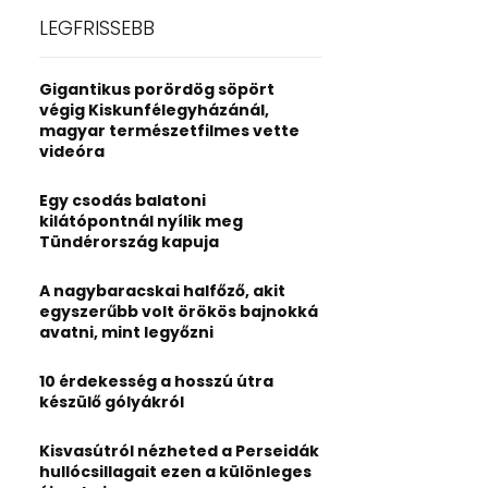
c
E
LEGFRISSEBB
h
f
A
o
Gigantikus porördög söpört
r
R
végig Kiskunfélegyházánál,
:
magyar természetfilmes vette
C
videóra
H
Egy csodás balatoni
kilátópontnál nyílik meg
Tündérország kapuja
A nagybaracskai halfőző, akit
egyszerűbb volt örökös bajnokká
avatni, mint legyőzni
10 érdekesség a hosszú útra
készülő gólyákról
Kisvasútról nézheted a Perseidák
hullócsillagait ezen a különleges