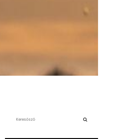
S
e
a
S
r