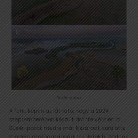
Büsér-patak
A fenti képen az látható, hogy a 2024
szeptemberében készült drónfelvételen a
Büsér-patak medre már kiszáradt, körülötte
modern mezőgazdasági területek húzódnak.