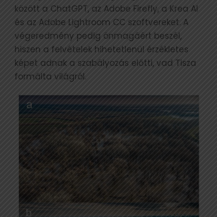
között a ChatGPT, az Adobe Firefly, a Krea AI
és az Adobe Lightroom CC szoftvereket. A
végeredmény pedig önmagáért beszél,
hiszen a felvételek hihetetlenül érzékletes
képet adnak a szabályozás előtti, vad Tisza
formálta világról.