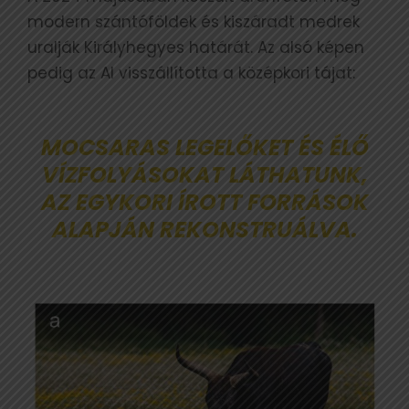
modern szántóföldek és kiszáradt medrek
uralják Királyhegyes határát. Az alsó képen
pedig az AI visszállította a középkori tájat:
MOCSARAS LEGELŐKET ÉS ÉLŐ
VÍZFOLYÁSOKAT LÁTHATUNK,
AZ EGYKORI ÍROTT FORRÁSOK
ALAPJÁN REKONSTRUÁLVA.