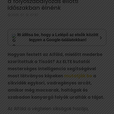
a folyószabályozás ellőtti
időszakban élnénk
2025. 07. 13. 07:57
Itt állítsa be, hogy a Lelépő az elsők között
›
legyen a Google-találatokban!
Hogyan festett az Alföld, mielőtt mederbe
szorítottuk a Tiszát? Az ELTE kutatói
mesterséges intelligencia segítségével
most látványos képeken
mutatják be
a
síkvidék egykori, vadregényes arcát,
amikor még mocsarak, holtágak és
szabadon kanyargó folyók uralták a tájat.
Az Alföld a végtelen síkságok hazája,