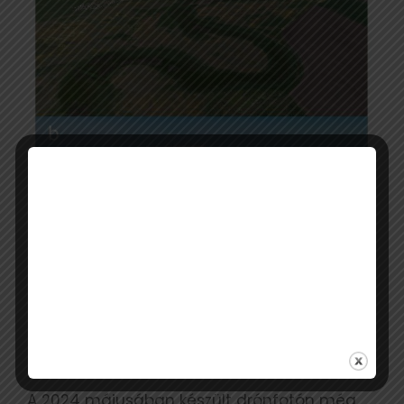
Királyhegyes
A 2024 májusában készült drónfotón még