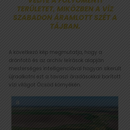
VÉDTE A FOLYÓMENTI
TERÜLETET, MIKÖZBEN A VÍZ
SZABADON ÁRAMLOTT SZÉT A
TÁJBAN.
A következő kép megmutatja, hogy a
drónfotó és az archív leírások alapján
mesterséges intelligenciával hogyan sikerült
újraalkotni ezt a tavaszi áradásokkal borított
vízi világot Öcsöd környékén.