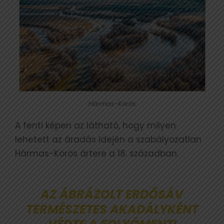
Hármas-Körös
A fenti képen az látható, hogy milyen
lehetett az áradás idején a szabályozatlan
Hármas-Körös ártere a 18. században.
AZ ÁBRÁZOLT ERDŐSÁV
TERMÉSZETES AKADÁLYKÉNT