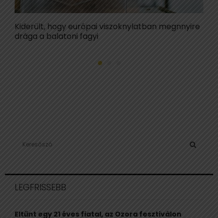
Kiderült, hogy európai viszoknylatban megnnyire
L
drága a balatoni fagyi
K
S
e
a
S
r
c
E
LEGFRISSEBB
h
f
A
o
Eltűnt egy 21 éves fiatal, az Ozora fesztiválon