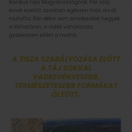
ikonikus tája Magyarországnak. Pár száz
évvel ezelőtt azonban egészen más arcát
mutatta. Bár akkor sem emelkedtek hegyek
a láthatáron, a vidék vízhálózata
gyökeresen eltért a maitól.
A TISZA SZABÁLYOZÁSA ELŐTT
A TÁJ SOKKAL
VADREGÉNYESEBB,
TERMÉSZETESEBB FORMÁKAT
ÖLTÖTT.