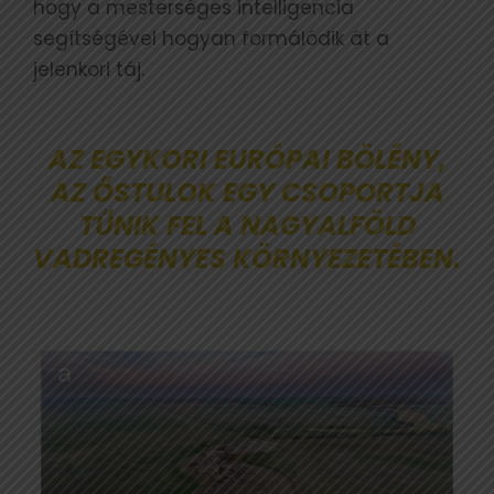
hogy a mesterséges intelligencia
segítségével hogyan formálódik át a
jelenkori táj.
AZ EGYKORI EURÓPAI BÖLÉNY,
AZ ŐSTULOK EGY CSOPORTJA
TŰNIK FEL A NAGYALFÖLD
VADREGÉNYES KÖRNYEZETÉBEN.