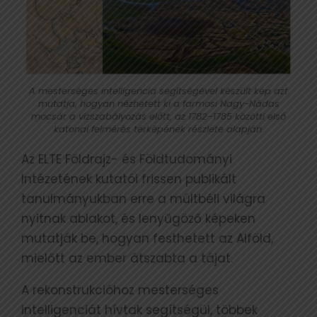
A mesterséges intelligencia segítségével készült kép azt
mutatja, hogyan nézhetett ki a farmosi Nagy-Nádas
mocsár a vízszabályozás előtt, az 1782–1785 közötti első
katonai felmérés térképének részlete alapján.
Az ELTE Földrajz- és Földtudományi
Intézetének kutatói frissen publikált
tanulmányukban erre a múltbéli világra
nyitnak ablakot, és lenyűgöző képeken
mutatják be, hogyan festhetett az Alföld,
mielőtt az ember átszabta a tájat.
A rekonstrukcióhoz mesterséges
intelligenciát hívtak segítségül, többek