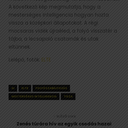
A következő kép megmutatja, hogy a
mesterséges intelligencia hogyan hozta
vissza a középkori állapotokat. A régi
mocsaras vidék újraéled, a folyó visszatér a
tájba, a lecsapoló csatornák és utak
eltűnnek.
Lelépő, fotók:
ELTE
AI
ELTE
FOLYÓSZABÁLYOZÁS
MESTERSÉGES INTELLIGENCIA
TISZA
ELŐZŐ CIKK
Zenés túrára hív az egyik csodás hazai