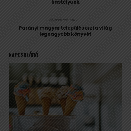
kastélyunk
KÖVETKEZŐ CIKK
Parányi magyar település őrzi a világ
legnagyobb könyvét
KAPCSOLÓDÓ