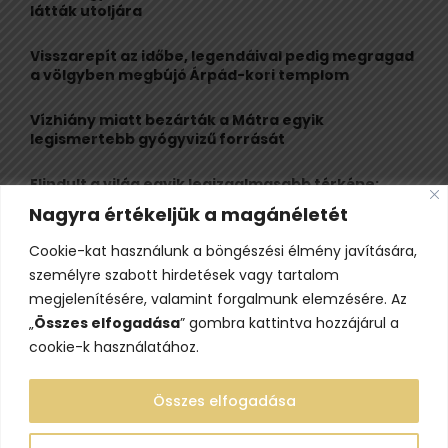
r
R
látták utoljára
:
C
Visszarepít az időbe, legendáival pedig megragad
a völgyben megbújó Árpád-kori templom
H
Vízhiány miatt bezárták a Mátra egyik
legismertebb gyógyvizű forrását
Elindult a világ egyik legizgalmasabb térképe:
több mint 6600 várat, kastélyt és erődöt
Nagyra értékeljük a magánéletét
fedezhetsz fel rajta
Cookie-kat használunk a böngészési élmény javítására,
Kigyulladt a Szőke Tisza legendás hajóroncsa,
személyre szabott hirdetések vagy tartalom
nagy erőkkel vonultak a tűzoltók
megjelenítésére, valamint forgalmunk elemzésére. Az
„
Összes elfogadása
” gombra kattintva hozzájárul a
cookie-k használatához.
Összes elfogadása