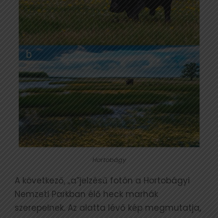
Hortobágy
A következő, „a”jelzésű fotón a Hortobágyi
Nemzeti Parkban élő heck marhák
szerepelnek. Az alatta lévő kép megmutatja,