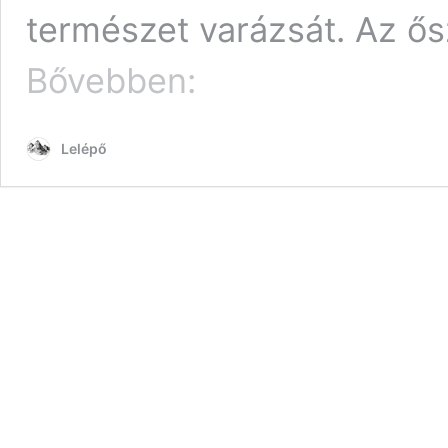
természet varázsát. Az ő
TOP6
Bővebben:
pilisi
úti
cél
Lelépő
szarvasbőgés
hallgatására