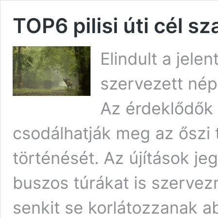
TOP6 pilisi úti cél 
Elindult a jelen
szervezett nép
Az érdeklődők 
csodálhatják meg az őszi
történését. Az újítások j
buszos túrákat is szervezn
senkit se korlátozzanak a