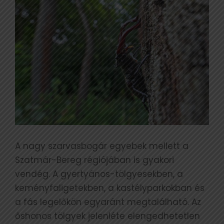
A nagy szarvasbogár egyebek mellett a
Szatmár-Bereg régiójában is gyakori
vendég. A gyertyános-tölgyesekben, a
keményfaligetekben, a kastélyparkokban és
a fás legelőkön egyaránt megtalálható. Az
őshonos tölgyek jelenléte elengedhetetlen