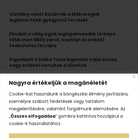
f
A
o
Vízhiány miatt bezárták a Mátra egyik
r
R
legismertebb gyógyvizű forrását
:
C
Elindult a világ egyik legizgalmasabb térképe:
több mint 6600 várat, kastélyt és erődöt
H
fedezhetsz fel rajta
Kigyulladt a Szőke Tisza legendás hajóroncsa,
nagy erőkkel vonultak a tűzoltók
Életveszélyes fenyegetést kapott, elmarad Majka
Nagyra értékeljük a magánéletét
erdélyi koncertje
Cookie-kat használunk a böngészési élmény javítására,
Több második világháborús német hajóroncs is
személyre szabott hirdetések vagy tartalom
láthatóvá vált a Dunán
megjelenítésére, valamint forgalmunk elemzésére. Az
„
Összes elfogadása
” gombra kattintva hozzájárul a
cookie-k használatához.