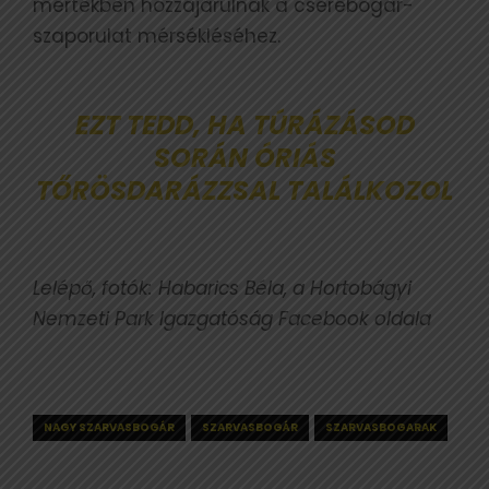
mértékben hozzájárulnak a cserebogár-
szaporulat mérsékléséhez.
EZT TEDD, HA TÚRÁZÁSOD
SORÁN ÓRIÁS
TŐRÖSDARÁZZSAL TALÁLKOZOL
Lelépő, fotók: Habarics Béla, a Hortobágyi
Nemzeti Park Igazgatóság Facebook oldala
NAGY SZARVASBOGÁR
SZARVASBOGÁR
SZARVASBOGARAK