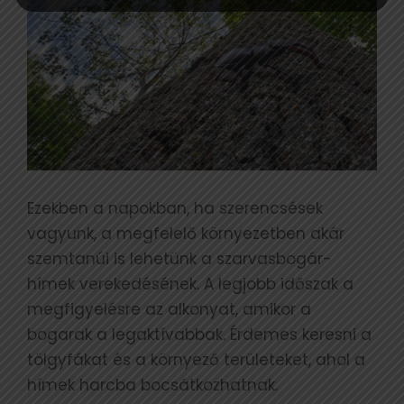
Ezekben a napokban, ha szerencsések
vagyunk, a megfelelő környezetben akár
szemtanúi is lehetünk a szarvasbogár-
hímek verekedésének. A legjobb időszak a
megfigyelésre az alkonyat, amikor a
bogarak a legaktívabbak. Érdemes keresni a
tölgyfákat és a környező területeket, ahol a
hímek harcba bocsátkozhatnak.