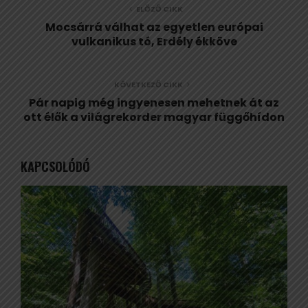
ELŐZŐ CIKK
Mocsárrá válhat az egyetlen európai
vulkanikus tó, Erdély ékköve
KÖVETKEZŐ CIKK
Pár napig még ingyenesen mehetnek át az
ott élők a világrekorder magyar függőhídon
KAPCSOLÓDÓ