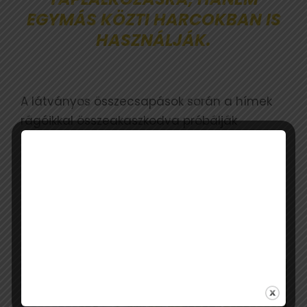
EGYMÁS KÖZTI HARCOKBAN IS
HASZNÁLJÁK.
A látványos összecsapások során a hímek
rágóikkal összeakaszkodva próbálják
egymást ledönteni a fáról vagy eltávolítani
a területről.
A nagy szarvasbogár
természetvédelmi jelentősége
és megfigyelése