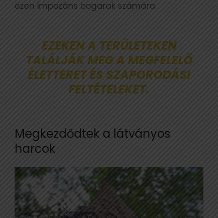
ezen impozáns bogarak számára.
EZEKEN A TERÜLETEKEN
TALÁLJÁK MEG A MEGFELELŐ
ÉLETTERET ÉS SZAPORODÁSI
FELTÉTELEKET.
Megkezdődtek a látványos
harcok