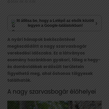
2024. 06. 10. 11:35
Itt állítsa be, hogy a Lelépő az elsők között
›
legyen a Google-találatokban!
A nyári hónapok beköszöntével
megkezdődött a nagy szarvasbogár
verekedési időszaka. Ez a látványos
esemény hazánkban gyakori, főleg a hegy-
és dombvidékek erdősült területein
figyelhető meg, ahol őshonos tölgyesek
találhatók.
A nagy szarvasbogár élőhelyei