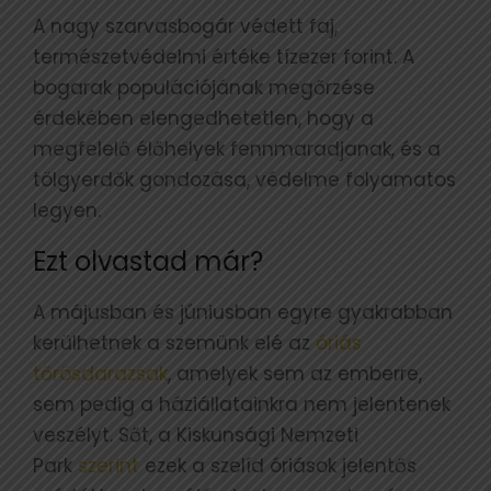
A nagy szarvasbogár védett faj,
természetvédelmi értéke tízezer forint. A
bogarak populációjának megőrzése
érdekében elengedhetetlen, hogy a
megfelelő élőhelyek fennmaradjanak, és a
tölgyerdők gondozása, védelme folyamatos
legyen.
Ezt olvastad már?
A májusban és júniusban egyre gyakrabban
kerülhetnek a szemünk elé az
óriás
tőrösdarazsak
, amelyek sem az emberre,
sem pedig a háziállatainkra nem jelentenek
veszélyt. Sőt, a Kiskunsági Nemzeti
Park
szerint
ezek a szelíd óriások jelentős