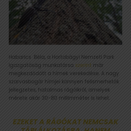
Habarics Béla, a Hortobágyi Nemzeti Park
Igazgatóság munkatársa
szerint
már
megkezdődött a hímek verekedése. A nagy
szarvasbogár hímjei könnyen felismerhetők
jellegzetes, hatalmas rágóikról, amelyek
mérete akár 30-80 millimméter is lehet.
EZEKET A RÁGÓKAT NEMCSAK
TÁPLÁLKOZÁSRA, HANEM