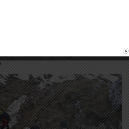
 Fehér megyében a Székelykőn, miután egy
kijelölt túraösvényről szombaton. A túrázók egy
szakaszon rekedtek – írja közösségi oldalán a
int a két túrázó már nem tudtak biztonságosan
apatok indultak a segítségükre, akik végül
veszélyes zónából, majd megkezdték a
.