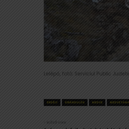
Lelépő, fotó: Serviciul Public Jud
ERDÉLY
KIRÁNDULÓK
MEDVE
MEDVETÁM
ELŐZŐ CIKK