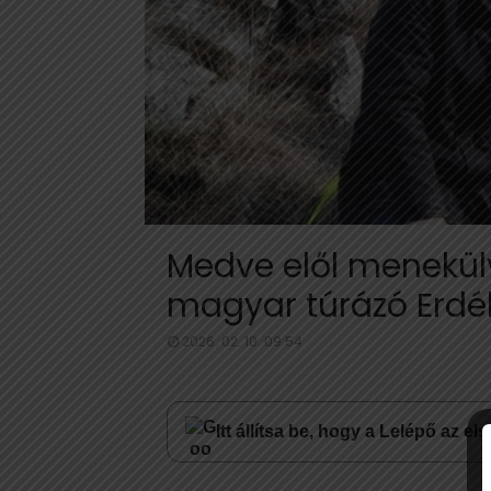
Medve elől menekülv
magyar túrázó Erdé
2026. 02. 10. 09:54
Itt állítsa be, hogy a Lelépő az e