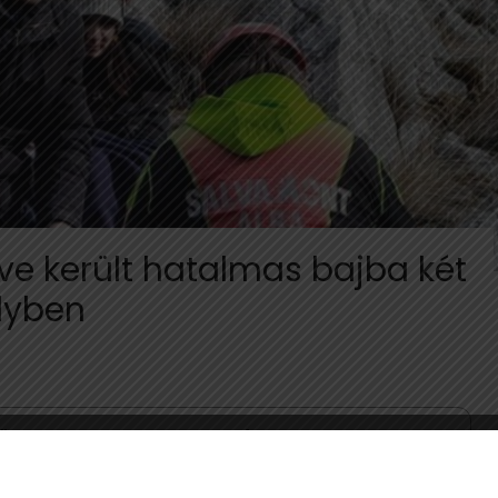
e került hatalmas bajba két
lyben
›
lsők között legyen a Google-találatokban!