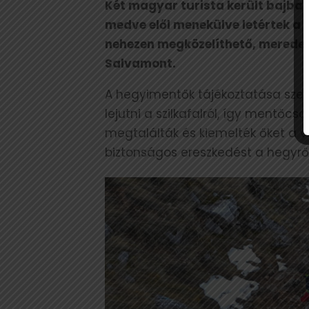
Két magyar turista került bajba
medve elől menekülve letértek a 
nehezen megközelíthető, meredek 
Salvamont.
A hegyimentők tájékoztatása szer
lejutni a szilkafalról, így mentőcs
megtalálták és kiemelték őket a 
biztonságos ereszkedést a hegyről