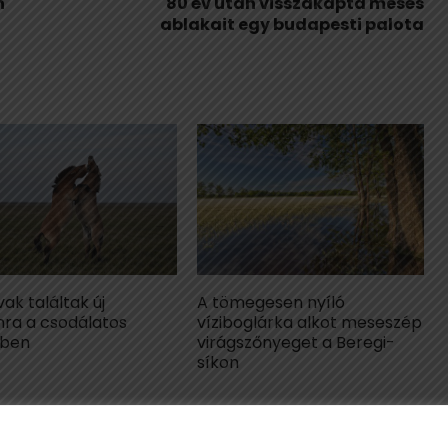
n
80 év után visszakapta mesés
ablakait egy budapesti palota
ak találtak új
A tömegesen nyíló
nra a csodálatos
víziboglárka alkot meseszép
gben
virágszőnyeget a Beregi-
síkon