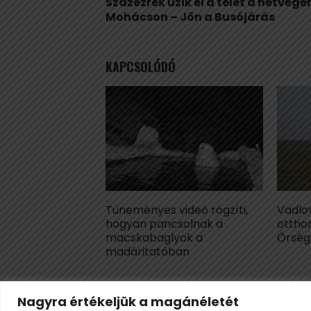
Százezrek űzik el a telet a hétvégé
Mohácson – Jön a Busójárás
KAPCSOLÓDÓ
Tüneményes videó rögzíti,
Vadlov
hogyan pancsolnak a
ottho
macskabaglyok a
Őrsé
madáritatóban
Nagyra értékeljük a magánéletét