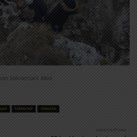
etean Salvamont Alba
ADÁS
SZÉKELYKŐ
TÚRÁZÓK
KÖVETKEZŐ CIKK