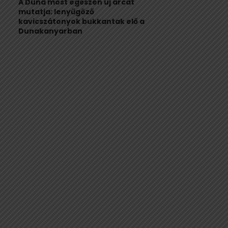
A Duna most egészen új arcát
mutatja: lenyűgöző
kavicszátonyok bukkantak elő a
Dunakanyarban