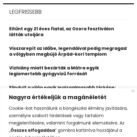
r
c
E
LEGFRISSEBB
h
f
A
o
Eltűnt egy 21 éves fiatal, az Ozora fesztiválon
r
R
látták utoljára
:
C
Visszarepít az időbe, legendáival pedig megragad
a völgyben megbújó Árpád-kori templom
H
Vízhiány miatt bezárták a Mátra egyik
legismertebb gyógyvizű forrását
Elindult a világ egyik legizgalmasabb térképe:
több mint 6600 várat, kastélyt és erődöt
Nagyra értékeljük a magánéletét
fedezhetsz fel rajta
Cookie-kat használunk a böngészési élmény javítására,
Kigyulladt a Szőke Tisza legendás hajóroncsa,
személyre szabott hirdetések vagy tartalom
nagy erőkkel vonultak a tűzoltók
megjelenítésére, valamint forgalmunk elemzésére. Az
„
Összes elfogadása
” gombra kattintva hozzájárul a