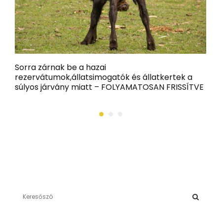
Sorra zárnak be a hazai
H
rezervátumok,állatsimogatók és állatkertek a
i
súlyos járvány miatt – FOLYAMATOSAN FRISSÍTVE
S
e
a
S