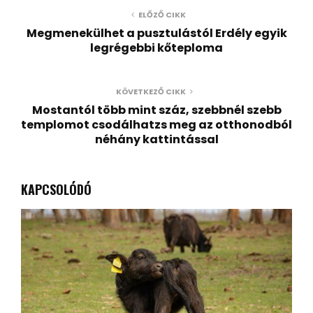
ELŐZŐ CIKK
Megmenekülhet a pusztulástól Erdély egyik
legrégebbi kőteploma
KÖVETKEZŐ CIKK
Mostantól több mint száz, szebbnél szebb
templomot csodálhatzs meg az otthonodból
néhány kattintással
KAPCSOLÓDÓ