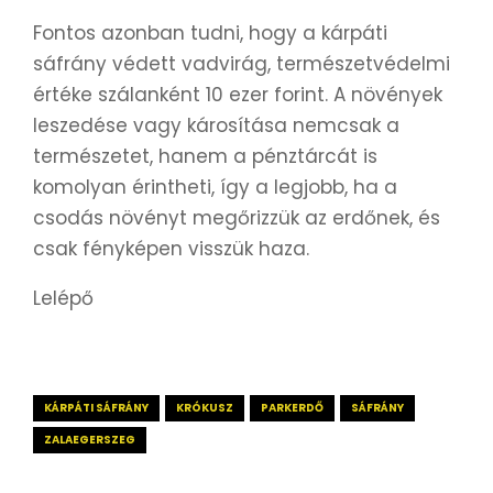
Fontos azonban tudni, hogy a kárpáti
sáfrány védett vadvirág, természetvédelmi
értéke szálanként 10 ezer forint. A növények
leszedése vagy károsítása nemcsak a
természetet, hanem a pénztárcát is
komolyan érintheti, így a legjobb, ha a
csodás növényt megőrizzük az erdőnek, és
csak fényképen visszük haza.
Lelépő
KÁRPÁTI SÁFRÁNY
KRÓKUSZ
PARKERDŐ
SÁFRÁNY
ZALAEGERSZEG