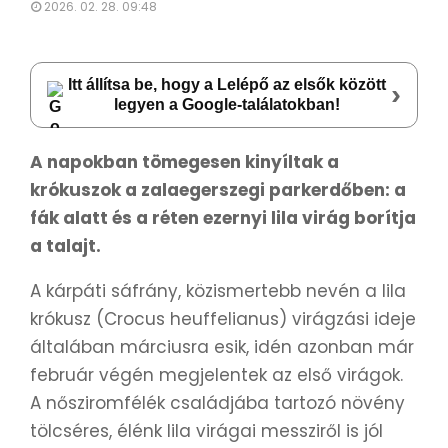
2026. 02. 28. 09:48
Itt állítsa be, hogy a Lelépő az elsők között
›
legyen a Google-találatokban!
A napokban tömegesen kinyíltak a
krókuszok a zalaegerszegi parkerdőben: a
fák alatt és a réten ezernyi lila virág borítja
a talajt.
A kárpáti sáfrány, közismertebb nevén a lila
krókusz (Crocus heuffelianus) virágzási ideje
általában márciusra esik, idén azonban már
február végén megjelentek az első virágok.
A nősziromfélék családjába tartozó növény
tölcséres, élénk lila virágai messziről is jól