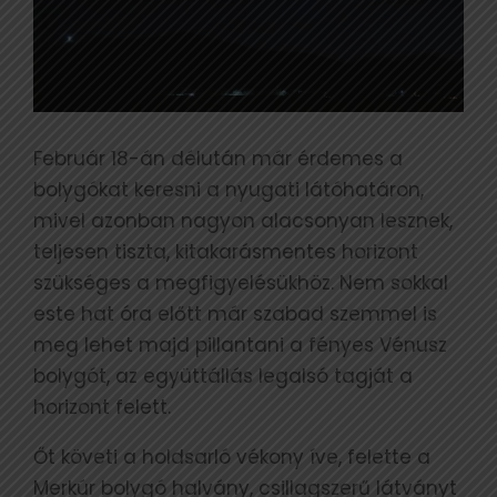
Február 18-án délután már érdemes a
bolygókat keresni a nyugati látóhatáron,
mivel azonban nagyon alacsonyan lesznek,
teljesen tiszta, kitakarásmentes horizont
szükséges a megfigyelésükhöz. Nem sokkal
este hat óra előtt már szabad szemmel is
meg lehet majd pillantani a fényes Vénusz
bolygót, az együttállás legalsó tagját a
horizont felett.
Őt követi a holdsarló vékony íve, felette a
Merkúr bolygó halvány, csillagszerű látványt