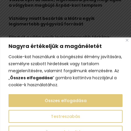
a völgyben megbújó Árpád-kori templom
H
Vízhiány miatt bezárták a Mátra egyik
legismertebb gyógyvizű forrását
Elindult a világ egyik legizgalmasabb térképe:
több mint 6600 várat, kastélyt és erődöt
Nagyra értékeljük a magánéletét
fedezhetsz fel rajta
Cookie-kat használunk a böngészési élmény javítására,
Kigyulladt a Szőke Tisza legendás hajóroncsa,
személyre szabott hirdetések vagy tartalom
nagy erőkkel vonultak a tűzoltók
megjelenítésére, valamint forgalmunk elemzésére. Az
„
Összes elfogadása
” gombra kattintva hozzájárul a
cookie-k használatához.
Összes elfogadása
Testreszabás
@2023 - www.lelepo.hu. Minden jog fenntartva.