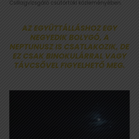
Csillagvizsgáló csütörtöki közleményében.
AZ EGYÜTTÁLLÁSHOZ EGY
NEGYEDIK BOLYGÓ, A
NEPTUNUSZ IS CSATLAKOZIK, DE
EZ CSAK BINOKULÁRRAL VAGY
TÁVCSŐVEL FIGYELHETŐ MEG.