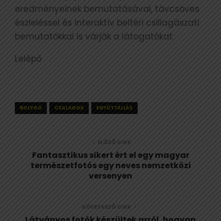
eredményeinek bemutatásával, távcsöves
észleléssel és interaktív beltéri csillagászati
bemutatókkal is várják a látogatókat.
Lelépő
BOLYGÓ
CSILLAGOK
EGYÜTTÁLLÁS
ELŐZŐ CIKK
Fantasztikus sikert ért el egy magyar
természetfotós egy neves nemzetközi
versenyen
KÖVETKEZŐ CIKK
Látványos fotók készültek arról, hogyan