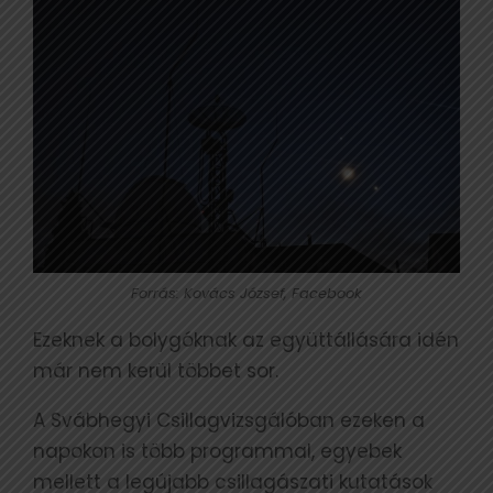
Forrás: Kovács József, Facebook
Ezeknek a bolygóknak az együttállására idén
már nem kerül többet sor.
A Svábhegyi Csillagvizsgálóban ezeken a
napokon is több programmal, egyebek
mellett a legújabb csillagászati kutatások