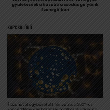
gyülekeznek a hazaútra csodás gólyáink
Szenegálban
KAPCSOLÓDÓ
Élőzenével egybekötött filmvetítés, 360°-os
A
koncertfilmek és közönségtalálkozók várnak a
e