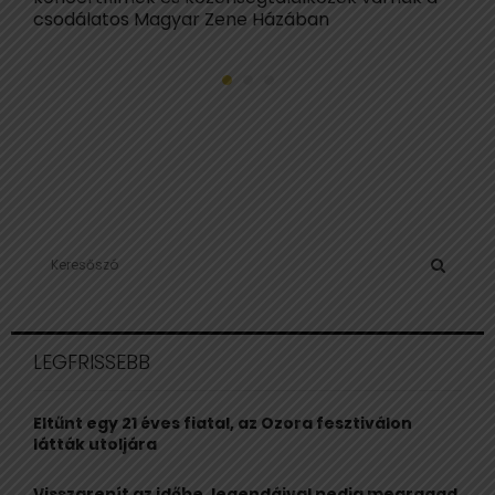
csodálatos Magyar Zene Házában
S
e
a
S
r
c
E
LEGFRISSEBB
h
f
A
o
Eltűnt egy 21 éves fiatal, az Ozora fesztiválon
r
R
látták utoljára
:
C
Visszarepít az időbe, legendáival pedig megragad