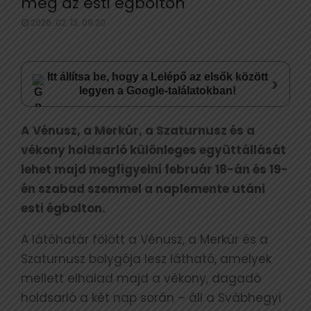
meg az esti égbolton
2026. 02. 13. 09:20
Itt állítsa be, hogy a Lelépő az elsők között
›
legyen a Google-találatokban!
A Vénusz, a Merkúr, a Szaturnusz és a
vékony holdsarló különleges együttállását
lehet majd megfigyelni február 18-án és 19-
én szabad szemmel a naplemente utáni
esti égbolton.
A látóhatár fölött a Vénusz, a Merkúr és a
Szaturnusz bolygója lesz látható, amelyek
mellett elhalad majd a vékony, dagadó
holdsarló a két nap során – áll a Svábhegyi