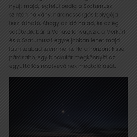
nyújt majd, legfelül pedig a Szaturnusz
szintén halvány, narancssárgás bolygója
lesz látható. Ahogy az idő halad, és az ég
sötétedik, bár a Vénusz lenyugszik, a Merkúrt
és a Szaturnuszt egyre jobban lehet majd
látni szabad szemmel is. Ha a horizont kissé
párásabb, egy binokulár megkönnyíti az
együttállás résztvevőinek megtalálását.