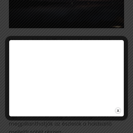
Másnap, február 19-én ismét meg lehet
majd figyelni az együttállást, akkor azonban
a holdsarló mozgása miatt már más
felállásban. Legalul ismét a Vénusz, fölötte a
Merkúr lesz, a Hold pedig a Szaturnusz
magasságába ér. A holdsarlón 18 órakor
már kiválóan megfigyelhető lesz a
hamuszürke fény, a Hold sötét oldalának
Föld által megvilágított, halvány derengése.
Egy binokulárral még a holdtengereket is
megpillanthatják az észlelők a holdsarló
melletti sötét részen.