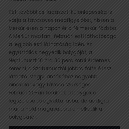
Két további csillagászati különlegesség is
várja a távcsöves megfigyelőket, hiszen a
Merkúr ezen a napon ér a félmerkúr fázisba.
A Merkúr mostani, februári esti láthatósága
a legjobb esti láthatóság idén. Az
együttállás negyedik bolygóját, a
Neptunuszt 18 óra 30 perc körül érdemes
keresni, a Szaturnusztól jobbra fölfelé lesz
látható. Megpillantásához nagyobb
binokulár vagy távcső szükséges.
Február 20-án kerülnek a bolygók a
legszorosabb együttállásba, de addigra
már a Hold magasabbra emelkedik a
bolygóknál.