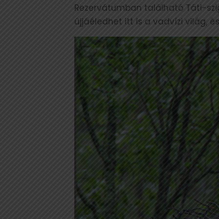
Rezervátumban található Táti-szig
újjáéledhet itt is a vadvízi világ