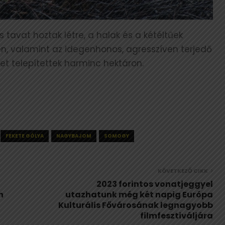
tavat hoztak létre, a halak és a kétéltűek
, valamint az idegenhonos, agresszíven terjedő
t telepítettek harminc hektáron.
FEKETE GÓLYA
NAGYBAJOM
SOMOGY
KÖVETKEZŐ CIKK
a
2023 forintos vonatjeggyel
n
utazhatunk még két napig Európa
Kulturális Fővárosának legnagyobb
filmfesztiváljára