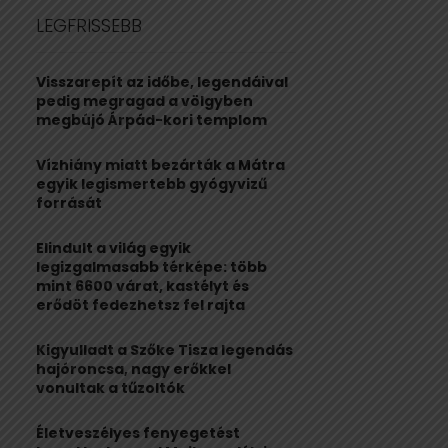
c
E
LEGFRISSEBB
h
f
A
o
Visszarepít az időbe, legendáival
r
R
pedig megragad a völgyben
:
megbújó Árpád-kori templom
C
Vízhiány miatt bezárták a Mátra
H
egyik legismertebb gyógyvizű
forrását
Elindult a világ egyik
legizgalmasabb térképe: több
mint 6600 várat, kastélyt és
erődöt fedezhetsz fel rajta
Kigyulladt a Szőke Tisza legendás
hajóroncsa, nagy erőkkel
vonultak a tűzoltók
Életveszélyes fenyegetést