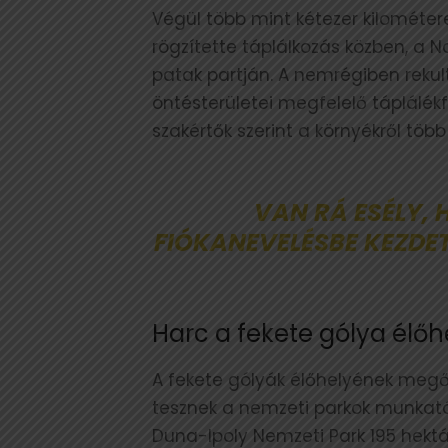
Végül több mint kétezer kilomét
rögzítette táplálkozás közben, a
patak partján. A nemrégiben rekult
öntésterületei megfelelő táplálék
szakértők szerint a környékről több
VAN RÁ ESÉLY,
FIÓKANEVELÉSBE KEZDET
Harc a fekete gólya él
A fekete gólyák élőhelyének megő
tesznek a nemzeti parkok munkatá
Duna-Ipoly Nemzeti Park 195 hektáro