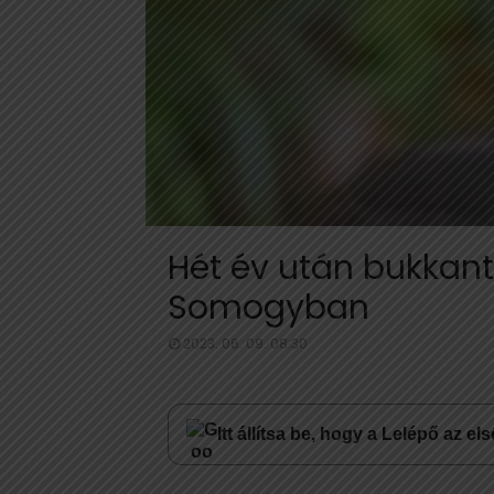
Hét év után bukkant 
Somogyban
2023. 06. 09. 08:30
Itt állítsa be, hogy a Lelépő az e