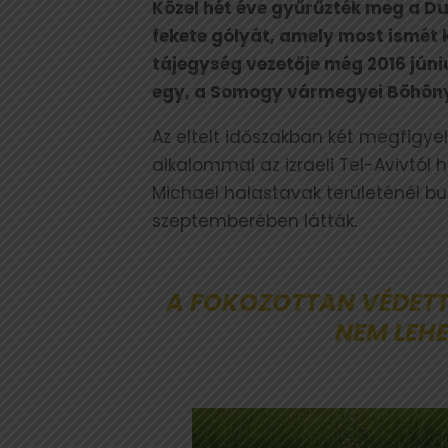
Közel hét éve gyűrűzték meg a D
fekete gólyát, amely most ismét 
tájegység vezetője még 2016 június
egy, a Somogy vármegyei Böhönye 
Az eltelt időszakban két megfigye
alkalommal az izraeli Tel-Avivtól
Michael halastavak területénél buk
szeptemberében látták.
A FOKOZOTTAN VÉDET
NEM LEHE