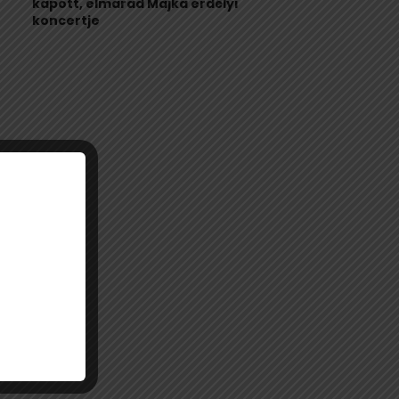
kapott, elmarad Majka erdélyi
koncertje