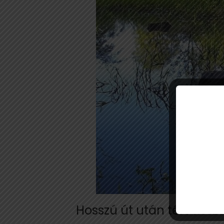
Hosszú út után tért vissz