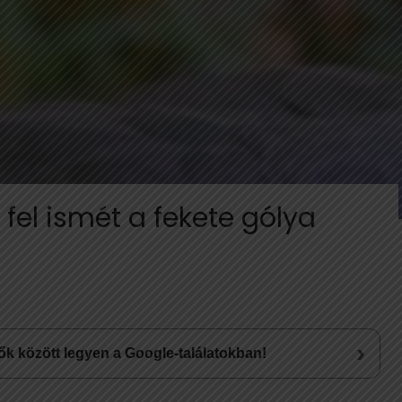
fel ismét a fekete gólya
›
lsők között legyen a Google-találatokban!