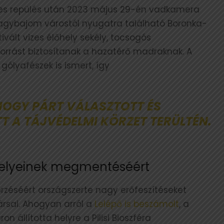
eres repülés után 2023 május 29-én vadkamera
 Nagybajom várostól nyugatra található Boronka-
ivált vizes élőhely sekély, tocsogós
forrást biztosítanak a hazatérő madraknak. A
 gólyafészek is ismert, így
 HOGY PÁRT VÁLASZTOTT ÉS
T A TÁJVÉDELMI KÖRZET TERÜLTÉN.
őhelyeinek megmentéséért
rzéséért országszerte nagy erőfeszítéseket
rsai. Ahogyan arról a
Lelépő is beszámolt
, a
n állította helyre a Pilisi Bioszféra