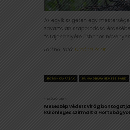
Az egyik szigeten egy mesterséges 
zavartalan szaporodása érdekében
fafajok helyére őshonos növényeke
Lelépő, fotó:
Daróczi Zsolt
BORONKA-PATAK
DUNA-DRÁVA NEMZETI PARK
ELŐZŐ CIKK
Meseszép védett virág bontogatj
különleges szirmait a Hortobágyo