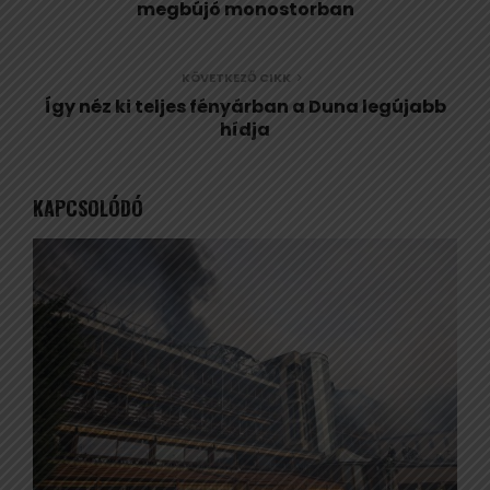
megbújó monostorban
KÖVETKEZŐ CIKK
Így néz ki teljes fényárban a Duna legújabb
hídja
KAPCSOLÓDÓ