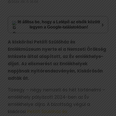
2024. 05. 11. 19:09
Itt állítsa be, hogy a Lelépő az elsők között
›
legyen a Google-találatokban!
A kiskőrösi Petőfi Szülőház és
Emlékmúzeum nyerte el a Nemzeti Örökség
Intézete által alapított, az Év emlékhelye-
díjat. Az elismerést az Emlékhelyek
napjának nyitórendezvényén, Kiskőrösön
adták át.
Tizeegy – négy nemzeti és hét történelmi –
emlékhely pályázott 2024-ben az Év
emlékhelye díjra. A bizottság végül a
kiskőrösi
Petőfi Szülőház és