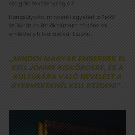
szolgáló tevékenység áll”.
Hangsúlyozta, mindenki egyetért a Petőfi
Szülőház és Emlékmúzeum történelmi
emlékhely hitvallásával. Eszerint
„MINDEN MAGYAR EMBERNEK EL
KELL JÖNNIE KISKŐRÖSRE, ÉS A
KULTÚRÁRA VALÓ NEVELÉST A
GYERMEKEKNÉL KELL KEZDENI” .