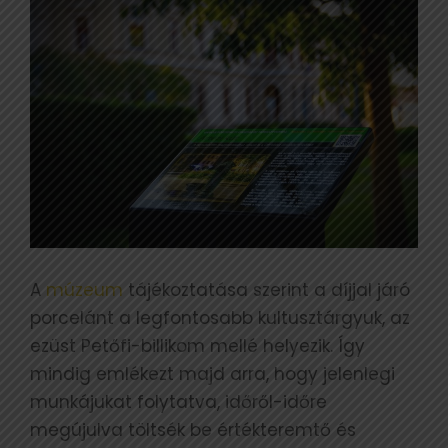
A
múzeum
tájékoztatása szerint a díjjal járó
porcelánt a legfontosabb kultusztárgyuk, az
ezüst Petőfi-billikom mellé helyezik. Így
mindig emlékezt majd arra, hogy jelenlegi
munkájukat folytatva, időről-időre
megújulva töltsék be értékteremtő és