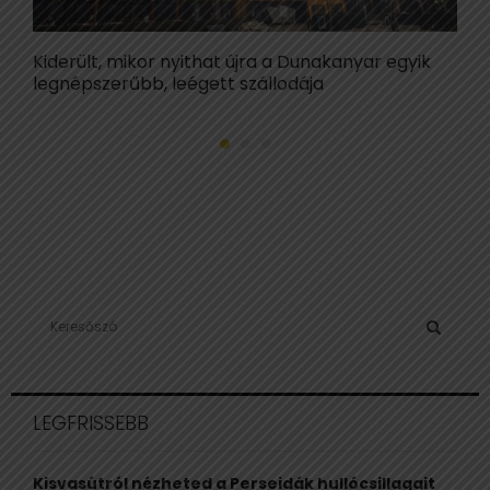
Kiderült, mikor nyithat újra a Dunakanyar egyik
N
legnépszerűbb, leégett szállodája
B
S
e
a
S
r
c
E
LEGFRISSEBB
h
f
A
o
Kisvasútról nézheted a Perseidák hullócsillagait