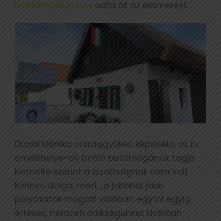
Emlékmúzeumnak
adta át az elismerést.
Dunai Mónika országgyűlési képviselő, az Év
emlékhelye-díj bíráló bizottságának tagja
kiemelte szerint a bizottságnak nem volt
könnyű dolga, mert „a jobbnál jobb
pályázatok mögött valóban egytől egyig
értékes, nemzeti örökségünket kiválóan