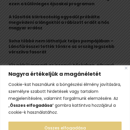
r
R
ezen a különleges éjszakai programon
:
C
A tűzoltók kiérkezéséig egyedül próbálta
megvédeni a lángoktól a rábízott erdőt a hős
H
magyar erdész
Soha többé nem láthatjuk teljes pompájában –
Láncfűrésszel tették tönkre az ország legszebb
vérszilva fasorát
Víz nélkül maradt az iszonyú hőségben, elhunyt
egy kiránduló a legnépszerűbb horvát
Nagyra értékeljük a magánéletét
hegységben
Cookie-kat használunk a böngészési élmény javítására,
Felbecsülhetetlen értékű honfoglaláskori
személyre szabott hirdetések vagy tartalom
leletegyüttes került elő Pest megyében – videóval
megjelenítésére, valamint forgalmunk elemzésére. Az
„
Összes elfogadása
” gombra kattintva hozzájárul a
cookie-k használatához.
Összes elfogadása