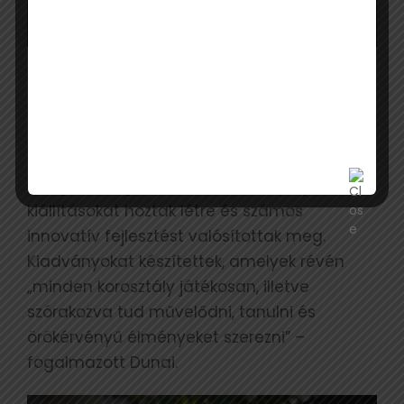
A nyertes pályázónak, a kiskőrösi Petőfi
Szülőház és Emlékmúzeumnak a Petőfi-
emlékévben ötvennél több rendezvénye
valósult meg, miközben több mint 41 ezer
látogatót fogadott az intézmény. Új állandó
kiállításokat hoztak létre és számos
innovatív fejlesztést valósítottak meg.
Kiadványokat készítettek, amelyek révén
„minden korosztály játékosan, illetve
szórakozva tud művelődni, tanulni és
örökérvényű élményeket szerezni” –
fogalmazott Dunai.