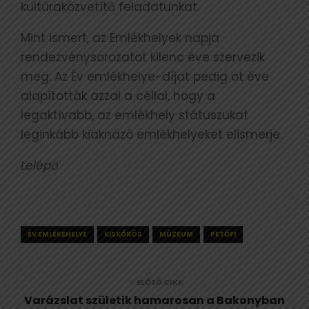
kultúraközvetítő feladatunkat.
Mint ismert, az Emlékhelyek napja
rendezvénysorozatot kilenc éve szervezik
meg. Az Év emlékhelye-díjat pedig öt éve
alapították azzal a céllal, hogy a
legaktívabb, az emlékhely státuszukat
leginkább kiaknázó emlékhelyeket elismerje.
Lelépő
ÉV EMLÉKEHELYE
KISKŐRÖS
MÚZEUM
PETŐFI
ELŐZŐ CIKK
Varázslat születik hamarosan a Bakonyban