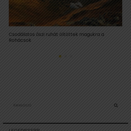
Csodálatos őszi ruhát öltöttek magukra a
T
Rohácsok
ő
S
e
a
S
r
c
E
LEGFRISSEBB