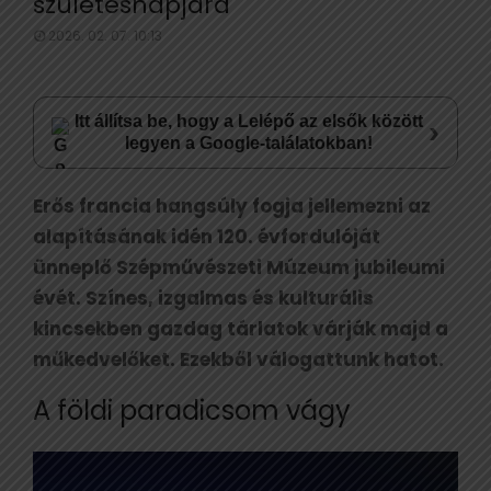
születésnapjára
2026. 02. 07. 10:13
Itt állítsa be, hogy a Lelépő az elsők között
›
legyen a Google-találatokban!
Erős francia hangsúly fogja jellemezni az
alapításának idén 120. évfordulóját
ünneplő Szépművészeti Múzeum jubileumi
évét. Színes, izgalmas és kulturális
kincsekben gazdag tárlatok várják majd a
műkedvelőket. Ezekből válogattunk hatot.
A földi paradicsom vágy