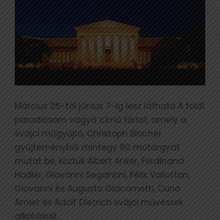
Március 26-tól június 7-ig lesz látható A földi
paradicsom vágya című tárlat, amely a
svájci műgyűjtő, Christoph Blocher
gyűjteményből mintegy 60 műtárgyat
mutat be, köztük Albert Anker, Ferdinand
Hodler, Giovanni Segantini, Félix Vallotton,
Giovanni és Augusto Giacometti, Cuno
Amiet és Adolf Dietrich svájci művészek
alkotásait.