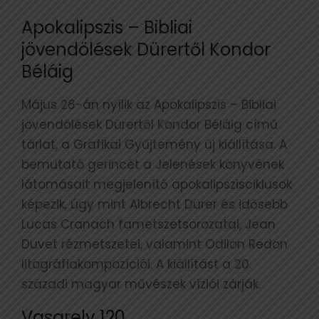
Apokalipszis – Bibliai
jövendölések Dürertől Kondor
Béláig
Május 28-án nyílik az Apokalipszis – Bibliai
jövendölések Dürertől Kondor Béláig című
tárlat, a Grafikai Gyűjtemény új kiállítása. A
bemutató gerincét a Jelenések könyvének
látomásait megjelenítő apokalipszisciklusok
képezik, úgy mint Albrecht Dürer és idősebb
Lucas Cranach fametszetsorozatai, Jean
Duvet rézmetszetei, valamint Odilon Redon
litográfiakompozíciói. A kiállítást a 20.
századi magyar művészek víziói zárják.
Vasarely 120