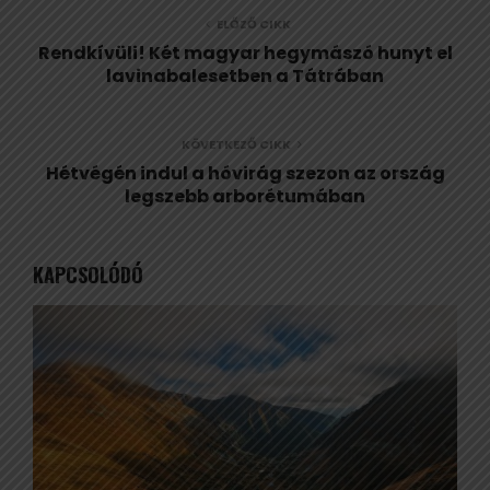
ELŐZŐ CIKK
Rendkívüli! Két magyar hegymászó hunyt el
lavinabalesetben a Tátrában
KÖVETKEZŐ CIKK
Hétvégén indul a hóvirág szezon az ország
legszebb arborétumában
KAPCSOLÓDÓ