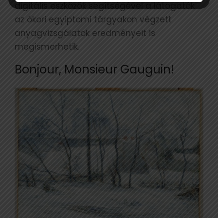
digitális eszközök segítségével a látogatók
az ókori egyiptomi tárgyakon végzett
anyagvizsgálatok eredményeit is
megismerhetik.
Bonjour, Monsieur Gauguin!