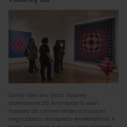
Szintén idén lesz Victor Vasarely
születésének 120. évfordulója is, ezért
Vasarely 120 címmel rendez a múzeum
nagyszabású, retrospektív emlékkiállítást. A