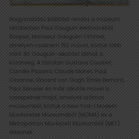
Nagyszabású kiállítást rendez a múzeum
októberben Paul Gauguin életművéből
Bonjour, Monsieur Gauguin! címmel,
amelyen csaknem 150 művet, köztük több
mint 80 Gauguin-alkotást láthat a
közönség. A tárlaton Gustave Courbet,
Camille Pissarro, Claude Monet, Paul
Cezanne, Vincent van Gogh, Émile Bernard,
Paul Sérusier és más alkotók művei is
szerepelnek majd, amelyek számos
múzeumból, köztük a New York-i Modern
Művészetek Múzeumából (MOMA) és a
Metropolitan Művészeti Múzeumból (MET)
érkeznek.