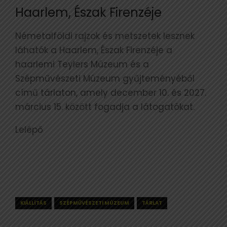
Haarlem, Észak Firenzéje
Németalföldi rajzok és metszetek lesznek
láhatók a Haarlem, Észak Firenzéje a
haarlemi Teylers Múzeum és a
Szépművészeti Múzeum gyűjteményéből
című tárlaton, amely december 10. és 2027.
március 15. között fogadja a látogatókat.
Lelépő
KIÁLLÍTÁS
SZÉPMŰVÉSZETI MÚZEUM
TÁRLAT