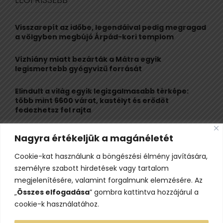
h
f
A
o
Visszarepít az időbe, legendáival pedig megragad
r
R
a völgyben megbújó Árpád-kori templom
:
C
Vízhiány miatt bezárták a Mátra egyik
legismertebb gyógyvizű forrását
H
Elindult a világ egyik legizgalmasabb térképe:
több mint 6600 várat, kastélyt és erődöt
fedezhetsz fel rajta
Kigyulladt a Szőke Tisza legendás hajóroncsa,
Nagyra értékeljük a magánéletét
nagy erőkkel vonultak a tűzoltók
Cookie-kat használunk a böngészési élmény javítására,
Életveszélyes fenyegetést kapott, elmarad Majka
személyre szabott hirdetések vagy tartalom
erdélyi koncertje
megjelenítésére, valamint forgalmunk elemzésére. Az
„
Összes elfogadása
” gombra kattintva hozzájárul a
cookie-k használatához.