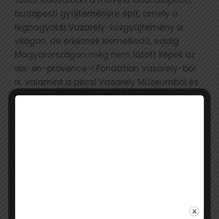
tárlat elsősorban a művész által alapított
budapesti gyűjteményre épít, amely a
legnagyobb Vasarely-közgyűjtemény a
világon, de érkeznek kiemelkedő, eddig
Magyarországon még nem látott képek az
aix-en-provence-i Fondation Vasarely-ből
is, valamint a pécsi Vasarely Múzeumból és
magángyűjteményekből kölcsönzött
műtárgyak is szerepelnek az öt szekcióból
álló, több mint 140 műalkotás között.
Az örökkévalóság megörökítése
az egyiptomi művészetben
Július közepén nyílik meg Az örökkévalóság
megörökítése az egyiptomi művészetben
című kiállítás, amelyen többek közt a